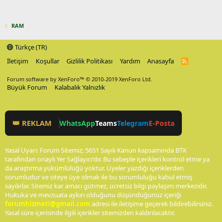
RAM
Türkçe (TR)
İletişim
Koşullar
Gizlilik Politikası
Yardım
Anasayfa
R
S
S
Forum software by XenForo™
© 2010-2019 XenForo Ltd.
Büyük Forum
Kalabalık Yalnızlık
👑 REKLAM
WhatsApp
Teams
Telegram
E-Posta
Yasal Uyarı: Forum Sitemiz; 5651 Sayılı Kanun kapsamında BTK
tarafından onaylı Yer Sağlayıcı'dır. Bu sebeple içerikleri kontrol etme ya
da araştırma yükümlülüğü yoktur. Üyeler yazdığı içeriklerden
sorumludur ve siteye üye olmak ile bu sorumluluğu kabul etmiş
sayılırlar. Sitemiz kar amacı gütmez, ücretsiz bilgi paylaşım merkezidir.
Hukuka ve mevzuata aykırı olduğunu düşündüğünüz içeriği
forumhizmeti@gmail.com
adresi ile iletişime geçerek bildirebilirsiniz.
Yasal süre içerisinde ilgili içerikler sitemizden kaldırılacaktır.