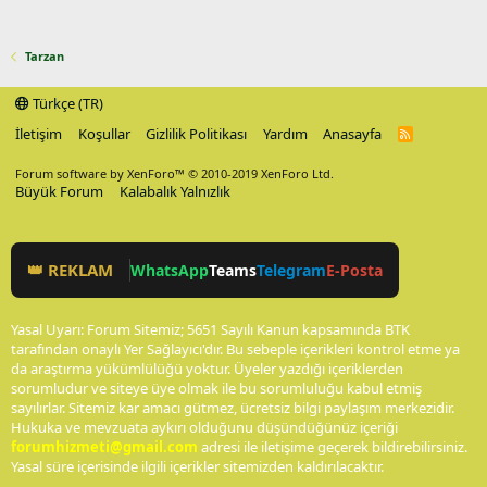
Tarzan
Türkçe (TR)
İletişim
Koşullar
Gizlilik Politikası
Yardım
Anasayfa
R
S
S
Forum software by XenForo™
© 2010-2019 XenForo Ltd.
Büyük Forum
Kalabalık Yalnızlık
👑 REKLAM
WhatsApp
Teams
Telegram
E-Posta
Yasal Uyarı: Forum Sitemiz; 5651 Sayılı Kanun kapsamında BTK
tarafından onaylı Yer Sağlayıcı'dır. Bu sebeple içerikleri kontrol etme ya
da araştırma yükümlülüğü yoktur. Üyeler yazdığı içeriklerden
sorumludur ve siteye üye olmak ile bu sorumluluğu kabul etmiş
sayılırlar. Sitemiz kar amacı gütmez, ücretsiz bilgi paylaşım merkezidir.
Hukuka ve mevzuata aykırı olduğunu düşündüğünüz içeriği
forumhizmeti@gmail.com
adresi ile iletişime geçerek bildirebilirsiniz.
Yasal süre içerisinde ilgili içerikler sitemizden kaldırılacaktır.