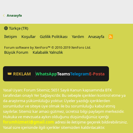
Anasayfa
Türkçe (TR)
İletişim
Koşullar
Gizlilik Politikası
Yardım
Anasayfa
R
S
S
Forum software by XenForo™
© 2010-2019 XenForo Ltd.
Büyük Forum
Kalabalık Yalnızlık
👑 REKLAM
WhatsApp
Teams
Telegram
E-Posta
Yasal Uyarı: Forum Sitemiz; 5651 Sayılı Kanun kapsamında BTK
tarafından onaylı Yer Sağlayıcı'dır. Bu sebeple içerikleri kontrol etme ya
da araştırma yükümlülüğü yoktur. Üyeler yazdığı içeriklerden
sorumludur ve siteye üye olmak ile bu sorumluluğu kabul etmiş
sayılırlar. Sitemiz kar amacı gütmez, ücretsiz bilgi paylaşım merkezidir.
Hukuka ve mevzuata aykırı olduğunu düşündüğünüz içeriği
forumhizmeti@gmail.com
adresi ile iletişime geçerek bildirebilirsiniz.
Yasal süre içerisinde ilgili içerikler sitemizden kaldırılacaktır.