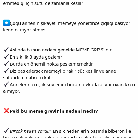
emmediği için sütü de zamanla kesilir.
Çoğu annenin şikayeti memeye yöneltince çığlığı basıyor
kendini itiyor olması…
Aslında bunun nedeni genelde MEME GREVİ’ dir.
En sık ilk 3 ayda gözlenir!
Burda en önemli nokta pes etmemektir.
Biz pes edersek memeyi bırakır süt kesilir ve anne
sütünden mahrum kalır.
Annelerin en çok söylediği hocam uykuda alıyor uyanıkken
almıyor.
Peki bu meme grevinin nedeni nedir?
Birçok neden vardır
. En sık nedenlerin başında biberon ile
beslemek geliyor, çünkü biberondan şakır larık alır memeden