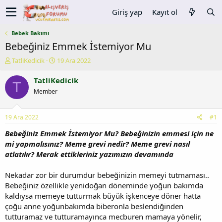
Giriş yap
Kayıt ol
Bebek Bakımı
Bebeğiniz Emmek İstemiyor Mu
K
B
TatliKedicik
19 Ara 2022
o
a
n
ş
TatliKedicik
T
u
l
Member
y
a
u
n
b
g
19 Ara 2022
#1
a
ı
ş
ç
Bebeğiniz Emmek İstemiyor Mu? Bebeğinizin emmesi için ne
l
t
mi yapmalısınız? Meme grevi nedir? Meme grevi nasıl
a
a
atlatılır? Merak ettikleriniz yazımızın devamında
t
r
a
i
Nekadar zor bir durumdur bebeğinizin memeyi tutmaması..
n
h
Bebeğiniz özellikle yenidoğan döneminde yoğun bakımda
i
kaldıysa memeye tutturmak büyük işkenceye döner hatta
çoğu anne yoğunbakımda biberonla beslendiğinden
tutturamaz ve tutturamayınca mecburen mamaya yönelir,