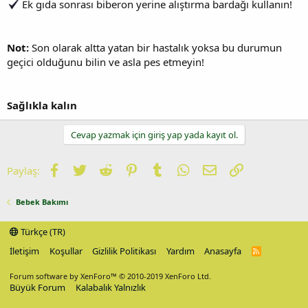
Ek gıda sonrası biberon yerine alıştırma bardağı kullanın!
Not:
Son olarak altta yatan bir hastalık yoksa bu durumun
geçici olduğunu bilin ve asla pes etmeyin!
Sağlıkla kalın
Cevap yazmak için giriş yap yada kayıt ol.
Facebook
Twitter
Reddit
Pinterest
Tumblr
WhatsApp
E-posta
Link
Paylaş:
Bebek Bakımı
Türkçe (TR)
İletişim
Koşullar
Gizlilik Politikası
Yardım
Anasayfa
R
S
S
Forum software by XenForo™
© 2010-2019 XenForo Ltd.
Büyük Forum
Kalabalık Yalnızlık