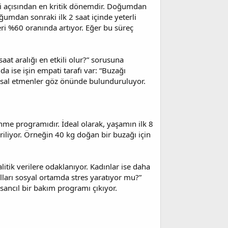
temi açısından en kritik dönemdir. Doğumdan
ğumdan sonraki ilk 2 saat içinde yeterli
eri %60 oranında artıyor. Eğer bu süreç
at aralığı en etkili olur?” sorusuna
da ise işin empati tarafı var: “Buzağı
gusal etmenler göz önünde bulunduruluyor.
enme programıdır. İdeal olarak, yaşamın ilk 8
iliyor. Örneğin 40 kg doğan bir buzağı için
litik verilere odaklanıyor. Kadınlar ise daha
lları sosyal ortamda stres yaratıyor mu?”
nsancıl bir bakım programı çıkıyor.