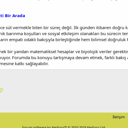
ti Bir Arada
e süt vermekle biten bir süreç değil. İlk günden itibaren doğru 
enik barınma koşulları ve sosyal etkileşim olanakları bu sürecin tem
ların empati odaklı bakışıyla birleştiğinde hem bilimsel doğruluk
ek bir yandan matematiksel hesaplar ve biyolojik veriler gerektir
uyor. Forumda bu konuyu tartışmaya devam etmek, farklı bakış açı
mesine katkı sağlayabilir.
pp
osta
Link
İletişim
Forum software by XenForo™
© 2010-2019 XenForo Ltd.