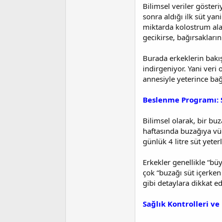
i
Bilimsel veriler göster
sonra aldığı ilk süt ya
miktarda kolostrum alan
gecikirse, bağırsakları
Burada erkeklerin bakış
indirgeniyor. Yani veri 
annesiyle yeterince ba
Beslenme Programı: 
Bilimsel olarak, bir bu
haftasında buzağıya vüc
günlük 4 litre süt yeterl
Erkekler genellikle “büy
çok “buzağı süt içerken
gibi detaylara dikkat e
Sağlık Kontrolleri v