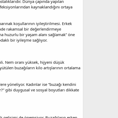
stalıklarıdır. Dünya çapında yapılan
nfeksiyonlarından kaynaklandığını ortaya
arınak koşullarının iyileştirilmesi. Erkek
inde rakamsal bir değerlendirmeye
 ona huzurlu bir yaşam alanı sağlamak” öne
daklı bir iyileşme sağlıyor.
i. Nem oranı yüksek, hijyeni düşük
yütülen buzağıların kilo artışlarının ortalama
ere yöneliyor. Kadınlar ise “buzağı kendini
r?” gibi duygusal ve sosyal boyutları dikkate
k gelişimi de önemsiyor. Buzağıların erken