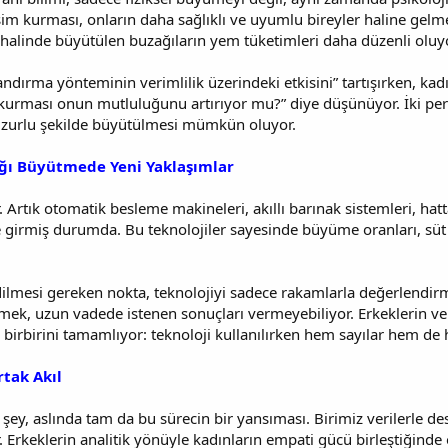
m kurması, onların daha sağlıklı ve uyumlu bireyler haline gelmes
halinde büyütülen buzağıların yem tüketimleri daha düzenli oluyo
ndırma yönteminin verimlilik üzerindeki etkisini” tartışırken, kad
kurması onun mutluluğunu artırıyor mu?” diye düşünüyor. İki pers
zurlu şekilde büyütülmesi mümkün oluyor.
ağı Büyütmede Yeni Yaklaşımlar
r. Artık otomatik besleme makineleri, akıllı barınak sistemleri, hatt
girmiş durumda. Bu teknolojiler sayesinde büyüme oranları, süt tük
ilmesi gereken nokta, teknolojiyi sadece rakamlarla değerlendir
etmek, uzun vadede istenen sonuçları vermeyebiliyor. Erkeklerin ver
 birbirini tamamlıyor: teknoloji kullanılırken hem sayılar hem de
tak Akıl
ey, aslında tam da bu sürecin bir yansıması. Birimiz verilerle dest
. Erkeklerin analitik yönüyle kadınların empati gücü birleştiğinde