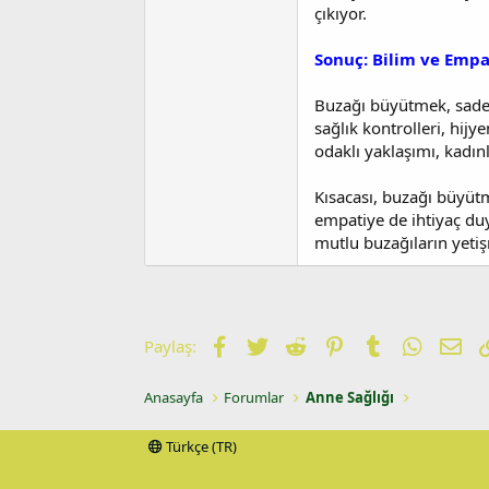
çıkıyor.
Sonuç: Bilim ve Empa
Buzağı büyütmek, sadec
sağlık kontrolleri, hijy
odaklı yaklaşımı, kadın
Kısacası, buzağı büyütm
empatiye de ihtiyaç duy
mutlu buzağıların yetiş
Facebook
Twitter
Reddit
Pinterest
Tumblr
WhatsA
E-p
Paylaş:
Anasayfa
Forumlar
Anne Sağlığı
Türkçe (TR)