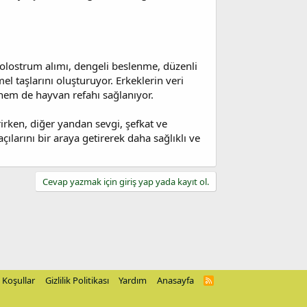
kolostrum alımı, dengeli beslenme, düzenli
el taşlarını oluşturuyor. Erkeklerin veri
 hem de hayvan refahı sağlanıyor.
irken, diğer yandan sevgi, şefkat ve
larını bir araya getirerek daha sağlıklı ve
Cevap yazmak için giriş yap yada kayıt ol.
Koşullar
Gizlilik Politikası
Yardım
Anasayfa
R
S
S