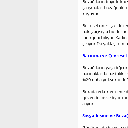
Buzağıların büyütülmesi
çalışmalar, buzağı ölüm
koyuyor.
Bilimsel öneri şu: düzen
bakış açısıyla bu duru
indirgenebiliyor. Kadın
çıkıyor. İki yaklaşımın 
Barınma ve Çevresel 
Buzağıların yaşadığı o
barınaklarda hastalık ri
%20 daha yüksek olduğ
Burada erkekler genelde
güvende hissediyor mu, 
alıyor.
Sosyalleşme ve Buzağı
Günümüzde hayvan refah