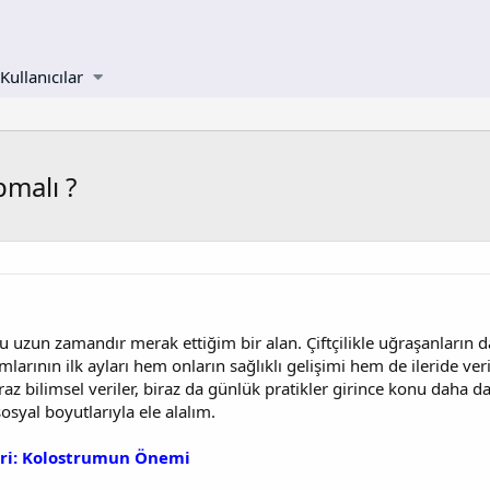
Kullanıcılar
malı ?
zun zamandır merak ettiğim bir alan. Çiftçilikle uğraşanların da, 
larının ilk ayları hem onların sağlıklı gelişimi hem de ileride veri
raz bilimsel veriler, biraz da günlük pratikler girince konu daha d
syal boyutlarıyla ele alalım.
eri: Kolostrumun Önemi