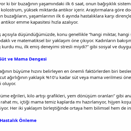
iyor ki bir buzağının yaşamındaki ilk 6 saat, onun bağışıklık sis
ni kolostrum, yüksek miktarda antikor içerir. Araştırmalara göre do
 buzağıların, yaşamlarının ilk 6 ayında hastalıklara karşı dirençl
n antikor emme kapasitesi hızla azalıyor.
 açısıyla düşündüğümüzde, konu genellikle “hangi miktar, hangi sa
odaklı ve matematiksel bir yaklaşım öne çıkıyor. Kadınların bakışın
ğ kurdu mu, ilk emiş deneyimi stresli miydi?” gibi sosyal ve duy
Süt ve Mama Dengesi
zağının büyüme hızını belirleyen en önemli faktörlerden biri besl
ut ağırlığının yaklaşık %10’u kadar süt veya mama verilmesi öner
i oluyor.
üme eğrileri, kilo artışı grafikleri, yem dönüşüm oranları” gibi ana
 rahat mı, içtiği mama temiz kaplarda mı hazırlanıyor, hijyen koşu
diyor. Her iki yaklaşım birleştiğinde ortaya hem bilimsel hem de i
e Hastalık Önleme