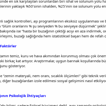
nde en sık karşılaşılan sorunlardan biri ishal ve solunum yolu ha
lerinin yaklaşık %50’sinin ishalden, %25’inin ise solunum yolu e
li sağlık kontrolleri, aşı programlarının eksiksiz uygulanması ve b
m “ölüm oranlarını % şu seviyeden % bu seviyeye düşürmek” şekl
 bakışında ise “hasta bir buzağının çektiği acıyı en aza indirmek,
birleşimi, buzağı sağlığında hem istatistiksel başarı hem de refah o
Faktörler
rtamın temiz, kuru ve hava akımından korunmuş olması çok öneml
ski birkaç kat artıyor. Araştırmalar, uygun barınak koşullarında bü
unu gösteriyor.
 “zemin materyali, nem oranı, sıcaklık ölçümleri” gibi teknik veril
diğer buzağılardan izole edilmesi sosyal gelişimini nasıl etkiliyo
nın Psikolojik İhtiyaçları
ı bilimi, sadece fiziksel büyümeyi değil, aynı zamanda psikoloji