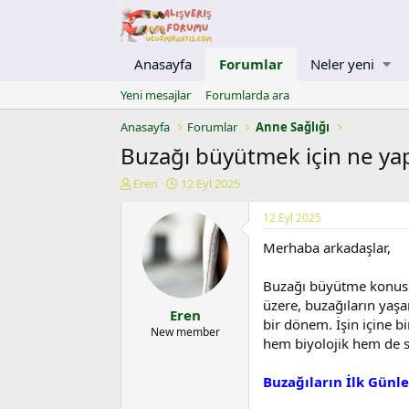
Anasayfa
Forumlar
Neler yeni
Yeni mesajlar
Forumlarda ara
Anasayfa
Forumlar
Anne Sağlığı
Buzağı büyütmek için ne yap
K
B
Eren
12 Eyl 2025
o
a
n
ş
12 Eyl 2025
u
l
Merhaba arkadaşlar,
y
a
u
n
b
g
Buzağı büyütme konusu u
a
ı
üzere, buzağıların yaşam
Eren
ş
ç
bir dönem. İşin içine bi
l
t
New member
hem biyolojik hem de so
a
a
t
r
a
i
Buzağıların İlk Günl
n
h