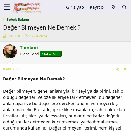
Giriş yap
Kayıt ol
Bebek Bakımı
Değer Bilmeyen Ne Demek ?
K
B
Tumkurt
8 Ara 2024
o
a
n
ş
Tumkurt
u
l
Global Mod
Global Mod
y
a
u
n
b
g
8 Ara 2024
#1
a
ı
ş
ç
Değer Bilmeyen Ne Demek?
l
t
a
a
Değer bilmeyen, genel anlamıyla, bir şeyi ya da birini, sahip
t
r
olduğu değerleri ve özellikleriyle fark etmeyen, bu değerleri
a
i
anlamayan ve bu değerlere gereken önemi vermeyen kişi
n
h
anlamına gelir. Bu ifade, genellikle insanların, sahip oldukları
i
fırsatları, ilişkileri ya da eşyaları, bunların ne kadar değerli
olduğunu fark etmeden küçümsemesi ya da ihmal etmesi
durumunda kullanılır. "Değer bilmeyen" terimi, hem kişisel