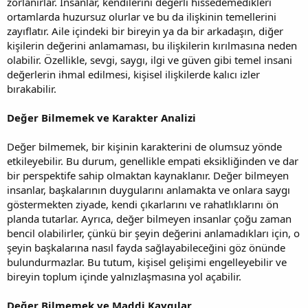
zorlanırlar. İnsanlar, kendilerini değerli hissedemedikleri
ortamlarda huzursuz olurlar ve bu da ilişkinin temellerini
zayıflatır. Aile içindeki bir bireyin ya da bir arkadaşın, diğer
kişilerin değerini anlamaması, bu ilişkilerin kırılmasına neden
olabilir. Özellikle, sevgi, saygı, ilgi ve güven gibi temel insani
değerlerin ihmal edilmesi, kişisel ilişkilerde kalıcı izler
bırakabilir.
Değer Bilmemek ve Karakter Analizi
Değer bilmemek, bir kişinin karakterini de olumsuz yönde
etkileyebilir. Bu durum, genellikle empati eksikliğinden ve dar
bir perspektife sahip olmaktan kaynaklanır. Değer bilmeyen
insanlar, başkalarının duygularını anlamakta ve onlara saygı
göstermekten ziyade, kendi çıkarlarını ve rahatlıklarını ön
planda tutarlar. Ayrıca, değer bilmeyen insanlar çoğu zaman
bencil olabilirler, çünkü bir şeyin değerini anlamadıkları için, o
şeyin başkalarına nasıl fayda sağlayabileceğini göz önünde
bulundurmazlar. Bu tutum, kişisel gelişimi engelleyebilir ve
bireyin toplum içinde yalnızlaşmasına yol açabilir.
Değer Bilmemek ve Maddi Kaygılar