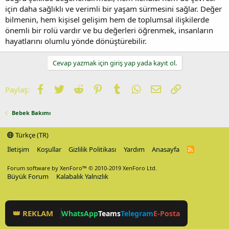
için daha sağlıklı ve verimli bir yaşam sürmesini sağlar. Değer
bilmenin, hem kişisel gelişim hem de toplumsal ilişkilerde
önemli bir rolü vardır ve bu değerleri öğrenmek, insanların
hayatlarını olumlu yönde dönüştürebilir.
Cevap yazmak için giriş yap yada kayıt ol.
Facebook
Twitter
Reddit
Pinterest
Tumblr
WhatsApp
E-posta
Link
Paylaş:
Bebek Bakımı
Türkçe (TR)
İletişim
Koşullar
Gizlilik Politikası
Yardım
Anasayfa
R
S
S
Forum software by XenForo™
© 2010-2019 XenForo Ltd.
Büyük Forum
Kalabalık Yalnızlık
👑 REKLAM
WhatsApp
Teams
Telegram
E-Posta