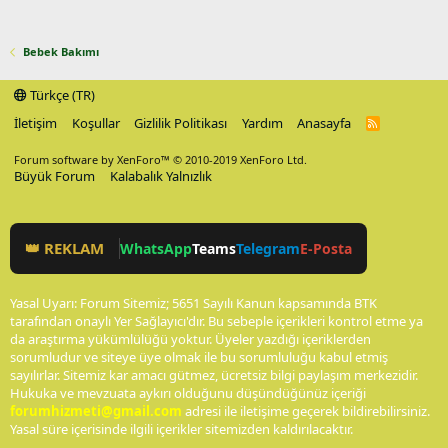
Bebek Bakımı
Türkçe (TR)
İletişim
Koşullar
Gizlilik Politikası
Yardım
Anasayfa
R
S
S
Forum software by XenForo™
© 2010-2019 XenForo Ltd.
Büyük Forum
Kalabalık Yalnızlık
👑 REKLAM
WhatsApp
Teams
Telegram
E-Posta
Yasal Uyarı: Forum Sitemiz; 5651 Sayılı Kanun kapsamında BTK
tarafından onaylı Yer Sağlayıcı'dır. Bu sebeple içerikleri kontrol etme ya
da araştırma yükümlülüğü yoktur. Üyeler yazdığı içeriklerden
sorumludur ve siteye üye olmak ile bu sorumluluğu kabul etmiş
sayılırlar. Sitemiz kar amacı gütmez, ücretsiz bilgi paylaşım merkezidir.
Hukuka ve mevzuata aykırı olduğunu düşündüğünüz içeriği
forumhizmeti@gmail.com
adresi ile iletişime geçerek bildirebilirsiniz.
Yasal süre içerisinde ilgili içerikler sitemizden kaldırılacaktır.