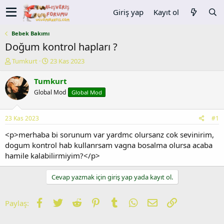
Giriş yap
Kayıt ol
Bebek Bakımı
Doğum kontrol hapları ?
K
B
Tumkurt
23 Kas 2023
o
a
n
ş
Tumkurt
u
l
Global Mod
Global Mod
y
a
u
n
b
g
23 Kas 2023
#1
a
ı
ş
ç
<p>merhaba bi sorunum var yardmc olursanz cok sevinirim,
l
t
dogum kontrol hab kullanrsam vagna bosalma olursa acaba
a
a
hamile kalabilirmiyim?</p>
t
r
a
i
Cevap yazmak için giriş yap yada kayıt ol.
n
h
i
Facebook
Twitter
Reddit
Pinterest
Tumblr
WhatsApp
E-posta
Link
Paylaş: