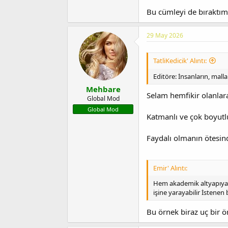
Bu cümleyi de bıraktım, 
29 May 2026
TatliKedicik' Alıntı:
Editöre: İnsanların, mal
Mehbare
Selam hemfikir olanlar
Global Mod
Global Mod
Katmanlı ve çok boyutl
Faydalı olmanın ötesind
Emir' Alıntı:
Hem akademik altyapıya s
işine yarayabilir İstenen
Bu örnek biraz uç bir 