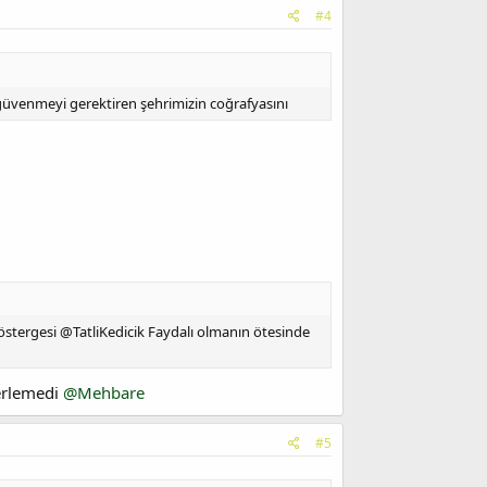
#4
 güvenmeyi gerektiren şehrimizin coğrafyasını
stergesi @TatliKedicik Faydalı olmanın ötesinde
lerlemedi
@Mehbare
#5