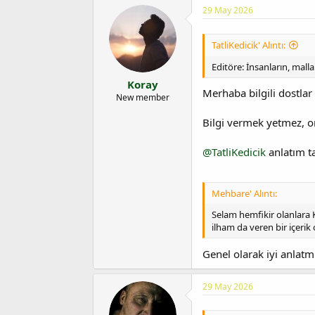
29 May 2026
TatliKedicik' Alıntı:
Editöre: İnsanların, mal
Koray
Merhaba bilgili dostlar
New member
Bilgi vermek yetmez, on
@TatliKedicik
anlatım ta
Mehbare' Alıntı:
Selam hemfikir olanlara 
ilham da veren bir içerik
Genel olarak iyi anlat
29 May 2026