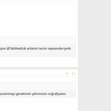
şsın @TatliKedicik anlatım tarzın sayesinde içerik
#7
 güvenmeyi gerektiren şehrimizin coğrafyasını