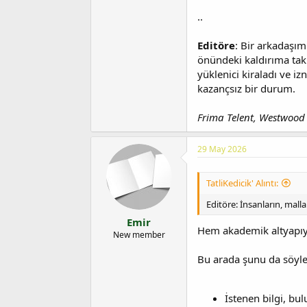
a
i
n
h
..
i
Editöre
: Bir arkadaşım
önündeki kaldırıma takı
yüklenici kiraladı ve i
kazançsız bir durum.
Frima Telent, Westwood
29 May 2026
TatliKedicik' Alıntı:
Editöre: İnsanların, mal
Emir
Hem akademik altyapıya
New member
Bu arada şunu da söyley
İstenen bilgi, bu