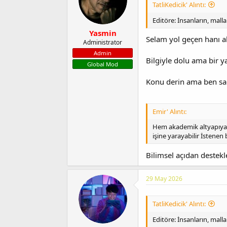
TatliKedicik' Alıntı:
Editöre: İnsanların, mal
Yasmin
Selam yol geçen hanı ah
Administrator
Admin
Bilgiyle dolu ama bir y
Global Mod
Konu derin ama ben sad
Emir' Alıntı:
Hem akademik altyapıya s
işine yarayabilir İstenen
Bilimsel açıdan destek
29 May 2026
TatliKedicik' Alıntı:
Editöre: İnsanların, mal