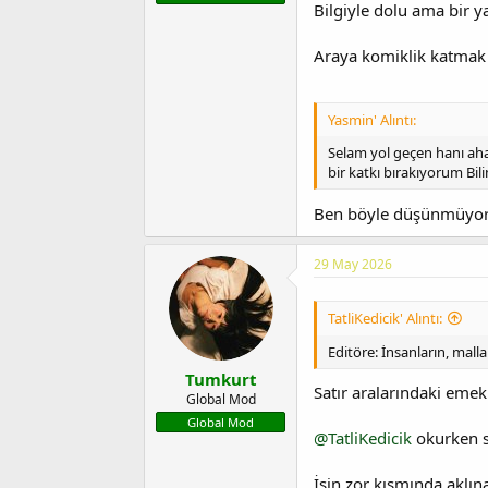
Bilgiyle dolu ama bir y
Araya komiklik katmak
Yasmin' Alıntı:
Selam yol geçen hanı aha
bir katkı bırakıyorum Bi
Ben böyle düşünmüyor
29 May 2026
TatliKedicik' Alıntı:
Editöre: İnsanların, mal
Tumkurt
Satır aralarındaki emek
Global Mod
Global Mod
@TatliKedicik
okurken sü
İşin zor kısmında aklın