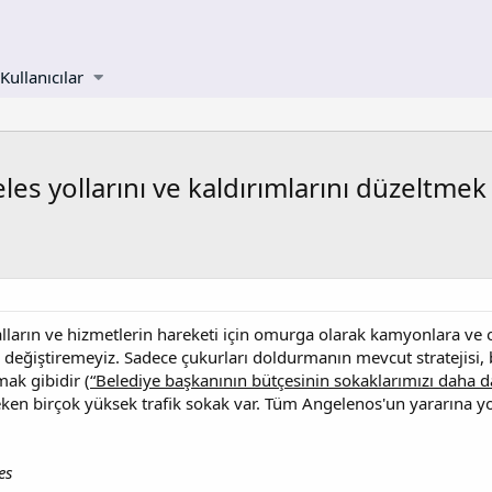
Kullanıcılar
es yollarını ve kaldırımlarını düzeltmek
malların ve hizmetlerin hareketi için omurga olarak kamyonlara v
 değiştiremeyiz. Sadece çukurları doldurmanın mevcut stratejisi, b
ak gibidir (
“Belediye başkanının bütçesinin sokaklarımızı daha d
ken birçok yüksek trafik sokak var. Tüm Angelenos'un yararına yo
es