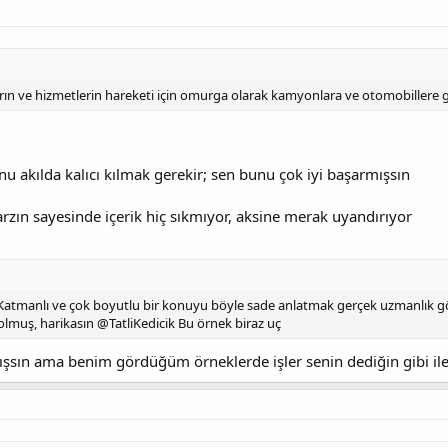
ların ve hizmetlerin hareketi için omurga olarak kamyonlara ve otomobillere
u akılda kalıcı kılmak gerekir; sen bunu çok iyi başarmışsın
rzın sayesinde içerik hiç sıkmıyor, aksine merak uyandırıyor
Katmanlı ve çok boyutlu bir konuyu böyle sade anlatmak gerçek uzmanlık gö
 olmuş, harikasın @TatliKedicik Bu örnek biraz uç
mışsın ama benim gördüğüm örneklerde işler senin dediğin gibi i