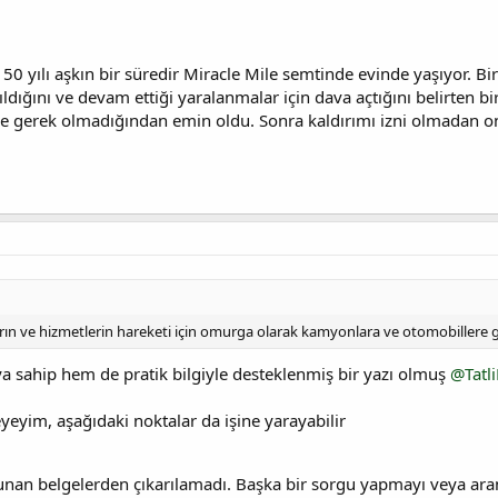
 50 yılı aşkın bir süredir Miracle Mile semtinde evinde yaşıyor. Bi
ldığını ve devam ettiği yaralanmalar için dava açtığını belirten bi
zne gerek olmadığından emin oldu. Sonra kaldırımı izni olmadan on
ların ve hizmetlerin hareketi için omurga olarak kamyonlara ve otomobillere
 sahip hem de pratik bilgiyle desteklenmiş bir yazı olmuş
@Tatli
eyim, aşağıdaki noktalar da işine yarayabilir
lunan belgelerden çıkarılamadı. Başka bir sorgu yapmayı veya ar