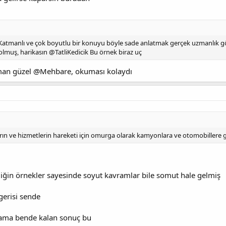
Katmanlı ve çok boyutlu bir konuyu böyle sade anlatmak gerçek uzmanlık gö
 olmuş, harikasın @TatliKedicik Bu örnek biraz uç
tman güzel @Mehbare, okuması kolaydı
ların ve hizmetlerin hareketi için omurga olarak kamyonlara ve otomobillere
iğin örnekler sayesinde soyut kavramlar bile somut hale gelmiş
gerisi sende
 ama bende kalan sonuç bu