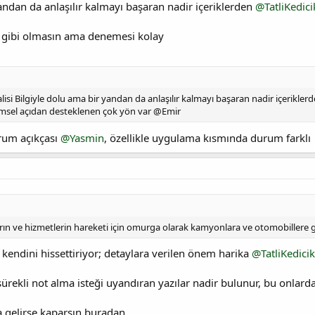
andan da anlaşılır kalmayı başaran nadir içeriklerden
@TatliKedici
 gibi olmasın ama denemesi kolay
lisi Bilgiyle dolu ama bir yandan da anlaşılır kalmayı başaran nadir içerikl
limsel açıdan desteklenen çok yön var @Emir
um açıkçası
@Yasmin
, özellikle uygulama kısmında durum farklı
ların ve hizmetlerin hareketi için omurga olarak kamyonlara ve otomobillere
 kendini hissettiriyor; detaylara verilen önem harika
@TatliKedicik
rekli not alma isteği uyandıran yazılar nadir bulunur, bu onlarda
a gelirse kaparsın buradan