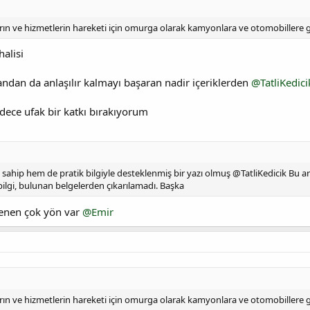
ların ve hizmetlerin hareketi için omurga olarak kamyonlara ve otomobillere
alisi
andan da anlaşılır kalmayı başaran nadir içeriklerden
@TatliKedici
ece ufak bir katkı bırakıyorum
ahip hem de pratik bilgiyle desteklenmiş bir yazı olmuş @TatliKedicik Bu a
 bilgi, bulunan belgelerden çıkarılamadı. Başka
lenen çok yön var
@Emir
ların ve hizmetlerin hareketi için omurga olarak kamyonlara ve otomobillere