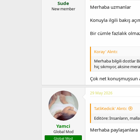
Sude
Merhaba uzmanlar
New member
Konuyla ilgili bakış açı
Bir cümle fazlalık olm
Koray' Alıntı:
Merhaba bilgili dostlar B
hiç sıkmıyor, aksine mera
Çok net konuşmuşsun a
29 May 2026
TatliKedicik' Alıntı:
Editöre: İnsanların, mal
Yamci
Merhaba paylaşanlara
Global Mod
Global Mod