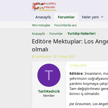
Anasayfa
Forumlar
Neler yeni
Yeni mesajlar
Forumlarda ara
Anasayfa
Forumlar
Yurtdışı Haberleri
Editöre Mektuplar: Los Angel
olmalı
K
B
TatliKedicik
12 May 2025
o
a
n
ş
12 May 2025
u
l
T
Editöre
: İnsanların, 
y
a
u
n
şehrimizin coğrafyasını
b
g
yardımı koymaya çalışm
a
ı
Tam değiştirilmesi gere
TatliKedicik
ş
ç
birinci iş olmalıdır.
l
t
Member
a
a
Joe Grauman, Los Angel
t
r