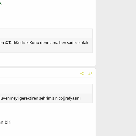
k
erden @TatliKedicik Konu derin ama ben sadece ufak
#8
 güvenmeyi gerektiren şehrimizin coğrafyasını
n biri