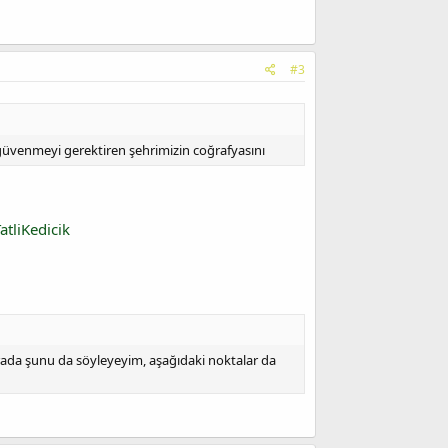
#3
 güvenmeyi gerektiren şehrimizin coğrafyasını
atliKedicik
rada şunu da söyleyeyim, aşağıdaki noktalar da