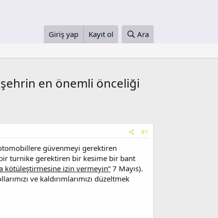
Giriş yap
Kayıt ol
Ara
 şehrin en önemli önceliği
#1
e otomobillere güvenmeyi gerektiren
ir turnike gerektiren bir kesime bir bant
a kötüleştirmesine izin vermeyin”
7 Mayıs).
llarımızı ve kaldırımlarımızı düzeltmek