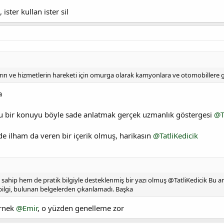
ister kullan ister sil
ların ve hizmetlerin hareketi için omurga olarak kamyonlara ve otomobillere
a
u bir konuyu böyle sade anlatmak gerçek uzmanlık göstergesi
@T
e ilham da veren bir içerik olmuş, harikasın
@TatliKedicik
ahip hem de pratik bilgiyle desteklenmiş bir yazı olmuş @TatliKedicik Bu a
 bilgi, bulunan belgelerden çıkarılamadı. Başka
örnek
@Emir
, o yüzden genelleme zor