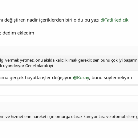
mı değiştiren nadir içeriklerden biri oldu bu yazı
@TatliKedicik
az dedim ekledim
ilgi vermek yetmez, onu akılda kalıcı kılmak gerekir; sen bunu çok iyi başarmı
k uyandırıyor Genel olarak iyi
ma gerçek hayatta işler değişiyor
@Koray
, bunu söylemeliyim
ların ve hizmetlerin hareketi için omurga olarak kamyonlara ve otomobillere