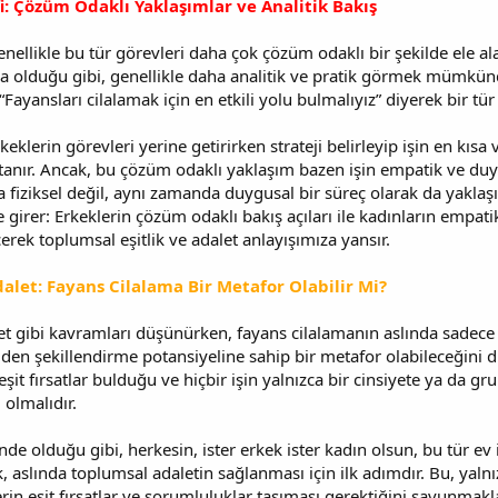
i: Çözüm Odaklı Yaklaşımlar ve Analitik Bakış
ellikle bu tür görevleri daha çok çözüm odaklı bir şekilde ele alabi
 olduğu gibi, genellikle daha analitik ve pratik görmek mümkündü
ayansları cilalamak için en etkili yolu bulmalıyız” diyerek bir tür 
eklerin görevleri yerine getirirken strateji belirleyip işin en kısa v
nır. Ancak, bu çözüm odaklı yaklaşım bazen işin empatik ve duygus
ca fiziksel değil, aynı zamanda duygusal bir süreç olarak da yaklaş
e girer: Erkeklerin çözüm odaklı bakış açıları ile kadınların empati
erek toplumsal eşitlik ve adalet anlayışımıza yansır.
Adalet: Fayans Cilalama Bir Metafor Olabilir Mi?
alet gibi kavramları düşünürken, fayans cilalamanın aslında sadece 
yeniden şekillendirme potansiyeline sahip bir metafor olabileceğin
şit fırsatlar bulduğu ve hiçbir işin yalnızca bir cinsiyete ya da g
olmalıdır.
e olduğu gibi, herkesin, ister erkek ister kadın olsun, bu tür ev i
, aslında toplumsal adaletin sağlanması için ilk adımdır. Bu, yaln
n eşit fırsatlar ve sorumluluklar taşıması gerektiğini savunmakla il