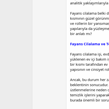
i
analitik yaklaşımlarıyla
Fayans cilalama belki 
kısmının güzel görünmes
ve rollerin bir yansıma
yapılarıyla da yüzleşme
bir anlatı mı?
Fayans Cilalama ve T
Fayans cilalama işi, evd
yüklenen ev içi bakım i
bir kısmı tarafından ev 
yapısının ve cinsiyet rol
Ancak, bu durum her za
beklentinin sonucudur. 
üstlenmelerine neden ol
temizlik işlerini yapara
burada önemli bir soru 