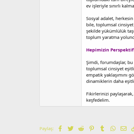
ev işleriyle sınırlı kal
Sosyal adalet, herkesin
bile, toplumsal cinsiyet 
şekilde yükümlülük taşıd
toplum yaratma yolunda
Hepimizin Perspektifi
Şimdi, forumdaşlar, bu 
toplumsal cinsiyet eşitl
empatik yaklaşımını göz
dinamiklerin daha eşitl
Fikirlerinizi paylaşarak
keşfedelim.
Facebook
Twitter
Reddit
Pinterest
Tumblr
WhatsA
E-p
Paylaş: