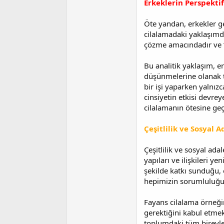
Erkeklerin Perspektif
Öte yandan, erkekler gen
cilalamadaki yaklaşımda
çözme amacındadır ve “F
Bu analitik yaklaşım, erk
düşünmelerine olanak ta
bir işi yaparken yalnız
cinsiyetin etkisi devrey
cilalamanın ötesine geç
Çeşitlilik ve Sosyal 
Çeşitlilik ve sosyal ad
yapıları ve ilişkileri 
şekilde katkı sunduğu, e
hepimizin sorumluluğu 
Fayans cilalama örneğind
gerektiğini kabul etmek
toplumdaki tüm bireyleri