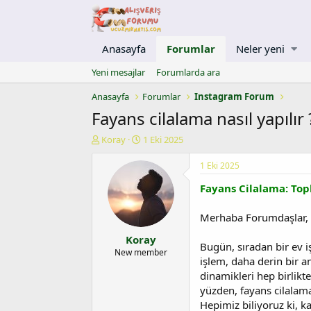
Anasayfa
Forumlar
Neler yeni
Yeni mesajlar
Forumlarda ara
Anasayfa
Forumlar
Instagram Forum
Fayans cilalama nasıl yapılır 
K
B
Koray
1 Eki 2025
o
a
n
ş
1 Eki 2025
u
l
Fayans Cilalama: Topl
y
a
u
n
b
g
Merhaba Forumdaşlar,
a
ı
Koray
ş
ç
Bugün, sıradan bir ev i
l
t
New member
işlem, daha derin bir an
a
a
dinamikleri hep birlikte
t
r
a
i
yüzden, fayans cilalama g
n
h
Hepimiz biliyoruz ki, ka