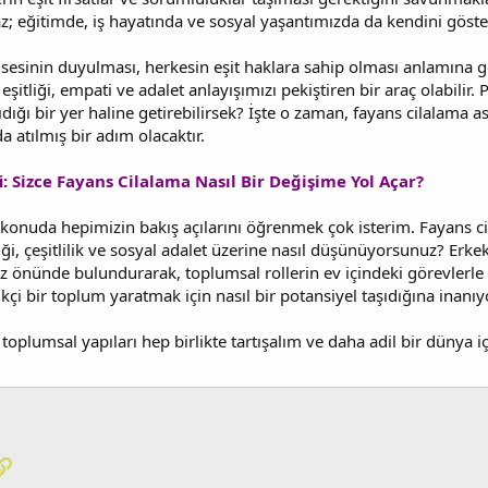
maz; eğitimde, iş hayatında ve sosyal yaşantımızda da kendini göster
 sesinin duyulması, herkesin eşit haklara sahip olması anlamına gel
eşitliği, empati ve adalet anlayışımızı pekiştiren bir araç olabilir. P
ığı bir yer haline getirebilirsek? İşte o zaman, fayans cilalama asl
 atılmış bir adım olacaktır.
: Sizce Fayans Cilalama Nasıl Bir Değişime Yol Açar?
konuda hepimizin bakış açılarını öğrenmek çok isterim. Fayans ci
iği, çeşitlilik ve sosyal adalet üzerine nasıl düşünüyorsunuz? Erkek
 önünde bulundurarak, toplumsal rollerin ev içindeki görevlerle i
ikçi bir toplum yaratmak için nasıl bir potansiyel taşıdığına inanı
, toplumsal yapıları hep birlikte tartışalım ve daha adil bir dünya 
pp
osta
Link