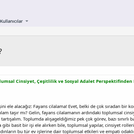
Kullanıcılar
?
umsal Cinsiyet, Çeşitlilik ve Sosyal Adalet Perspektifinden 
şini ele alacağız: Fayans cilalama! Evet, belki de çok sıradan bir 
lam taşır mı? Gelin, fayans cilalamanın ardındaki toplumsal cinsiyet
 tartışalım. Toplumda alışageldiğimiz pek çok görev, bazı sınırlı ba
ibi basit bir işi ele alırken bile, toplumsal yapılar, cinsiyet roller
dınların bu tür ev işlerine dair toplumsal etkileri ve empati odaklı