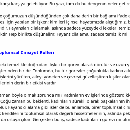
 karşı karşıya gelebiliyor. Bu yazı, tam da bu dengenin neler getird
de çoğumuzun düşündüğünden çok daha derin bir bağlamı ifade edeb
i için yapılan bir işken; kimileri içinse, hayatımızda alıştığımız,
sıdır. Fayansları cilalamak, aslında sadece yüzeydeki lekeleri te
ktir. Hep birlikte düşünelim: Fayans cilalama, sadece temizlik mi, 
oplumsal Cinsiyet Rolleri
eki temizlikle doğrudan ilişkili bir görev olarak görülür ve uzun yıl
şlerinden biridir. Toplumda, bu tür görevler çoğunlukla kadına ait
işlerini yürüten, aileyi yöneten ve çevreyi güzelleştiren kişiler ol
lerinin derin bir etkisi vardır.
man böyle olmak zorunda mı? Kadınların ev işlerinde gösterdikler
Çoğu zaman bu beklenti, kadınların sürekli olarak başkalarının iht
ur. Fayans cilalama gibi işler de bu anlamda, birer toplumsal cinsi
k kendilerini toplumsal olarak değerli hissetmelerinin, aslında pek
da ortaya çıkar: Gerçekten bu iş, sadece kadınların görevi mi olm