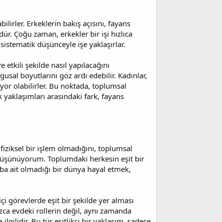
lirler. Erkeklerin bakış açısını, fayans
r. Çoğu zaman, erkekler bir işi hızlıca
sistematik düşünceyle işe yaklaşırlar.
e etkili şekilde nasıl yapılacağını
al boyutlarını göz ardı edebilir. Kadınlar,
ıyor olabilirler. Bu noktada, toplumsal
k yaklaşımları arasındaki fark, fayans
fiziksel bir işlem olmadığını, toplumsal
i düşünüyorum. Toplumdaki herkesin eşit bir
ruba ait olmadığı bir dünya hayal etmek,
çi görevlerde eşit bir şekilde yer alması
ızca evdeki rollerin değil, aynı zamanda
gilidir. Bu tür eşitlikçi bir yaklaşım, sadece