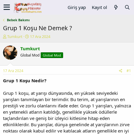
Giriş yap
Kayıt ol
Bebek Bakımı
Grup 1 Koşu Ne Demek ?
K
B
Tumkurt
17 Ara 2024
o
a
n
ş
Tumkurt
u
l
Global Mod
Global Mod
y
a
u
n
b
g
17 Ara 2024
#1
a
ı
ş
ç
Grup 1 Koşu Nedir?
l
t
a
a
Grup 1 koşu, at yarışı dünyasında, en yüksek seviyedeki
t
r
yarışları tanımlayan bir terimdir. Bu terim, at yarışlarının en
a
i
prestijli ve zorlu olanlarını ifade eder. Grup 1 yarışları, yalnızca
n
h
en yetenekli atların katıldığı, genellikle yüksek ödüllerle
i
taçlandırılan ve geniş bir izleyici kitlesine hitap eden
etkinliklerdir. Bu yarışlar, dünya genelinde at yarışlarının zirve
noktası olarak kabul edilir ve katılacak atların genellikle en iyi