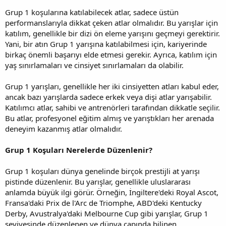
Grup 1 koşularına katılabilecek atlar, sadece üstün
performanslarıyla dikkat çeken atlar olmalıdır. Bu yarışlar için
katılım, genellikle bir dizi ön eleme yarışını geçmeyi gerektirir.
Yani, bir atın Grup 1 yarışına katılabilmesi için, kariyerinde
birkaç önemli başarıyı elde etmesi gerekir. Ayrıca, katılım için
yaş sınırlamaları ve cinsiyet sınırlamaları da olabilir.
Grup 1 yarışları, genellikle her iki cinsiyetten atları kabul eder,
ancak bazı yarışlarda sadece erkek veya dişi atlar yarışabilir.
Katılımcı atlar, sahibi ve antrenörleri tarafından dikkatle seçilir.
Bu atlar, profesyonel eğitim almış ve yarıştıkları her arenada
deneyim kazanmış atlar olmalıdır.
Grup 1 Koşuları Nerelerde Düzenlenir?
Grup 1 koşuları dünya genelinde birçok prestijli at yarışı
pistinde düzenlenir. Bu yarışlar, genellikle uluslararası
anlamda büyük ilgi görür. Örneğin, İngiltere'deki Royal Ascot,
Fransa'daki Prix de l'Arc de Triomphe, ABD'deki Kentucky
Derby, Avustralya'daki Melbourne Cup gibi yarışlar, Grup 1
seviyesinde düzenlenen ve dünya çapında bilinen