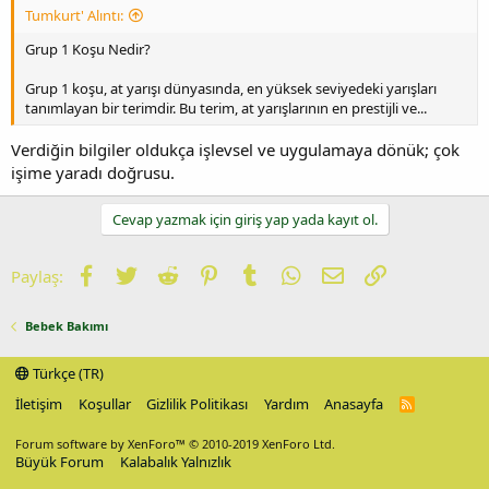
Tumkurt' Alıntı:
Grup 1 Koşu Nedir?
Grup 1 koşu, at yarışı dünyasında, en yüksek seviyedeki yarışları
tanımlayan bir terimdir. Bu terim, at yarışlarının en prestijli ve...
Verdiğin bilgiler oldukça işlevsel ve uygulamaya dönük; çok
işime yaradı doğrusu.
Cevap yazmak için giriş yap yada kayıt ol.
Facebook
Twitter
Reddit
Pinterest
Tumblr
WhatsApp
E-posta
Link
Paylaş:
Bebek Bakımı
Türkçe (TR)
İletişim
Koşullar
Gizlilik Politikası
Yardım
Anasayfa
R
S
S
Forum software by XenForo™
© 2010-2019 XenForo Ltd.
Büyük Forum
Kalabalık Yalnızlık