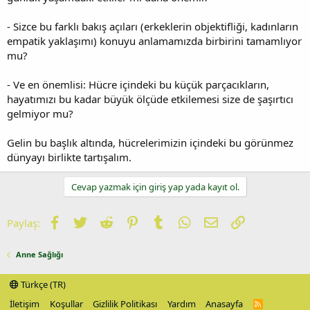
- Sizce bu farklı bakış açıları (erkeklerin objektifliği, kadınların
empatik yaklaşımı) konuyu anlamamızda birbirini tamamlıyor
mu?
- Ve en önemlisi: Hücre içindeki bu küçük parçacıkların,
hayatımızı bu kadar büyük ölçüde etkilemesi size de şaşırtıcı
gelmiyor mu?
Gelin bu başlık altında, hücrelerimizin içindeki bu görünmez
dünyayı birlikte tartışalım.
Cevap yazmak için giriş yap yada kayıt ol.
Facebook
Twitter
Reddit
Pinterest
Tumblr
WhatsApp
E-posta
Link
Paylaş:
Anne Sağlığı
Türkçe (TR)
İletişim
Koşullar
Gizlilik Politikası
Yardım
Anasayfa
R