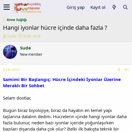
Giriş yap
Kayıt ol
Anne Sağlığı
Hangi iyonlar hücre içinde daha fazla ?
K
B
Sude
8 Eki 2025
o
a
n
ş
Sude
u
l
New member
y
a
u
n
b
g
8 Eki 2025
#1
a
ı
ş
ç
Samimi Bir Başlangıç: Hücre İçindeki İyonlar Üzerine
l
t
Meraklı Bir Sohbet
a
a
t
r
Selam dostlar,
a
i
n
h
Bugün biraz biyolojiye, biraz da hayatın en temel yapı
i
taşlarına dalalım dedim. Hücrelerin içinde hangi iyonlar daha
fazla bulunur, neden bazı iyonlar içeride yoğunlaşırken
bazıları dışarıda daha çok olur? Belki ilk bakışta teknik bir