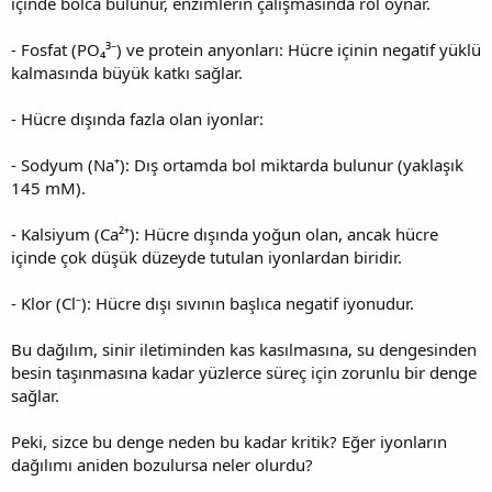
içinde bolca bulunur, enzimlerin çalışmasında rol oynar.
- Fosfat (PO₄³⁻) ve protein anyonları: Hücre içinin negatif yüklü
kalmasında büyük katkı sağlar.
- Hücre dışında fazla olan iyonlar:
- Sodyum (Na⁺): Dış ortamda bol miktarda bulunur (yaklaşık
145 mM).
- Kalsiyum (Ca²⁺): Hücre dışında yoğun olan, ancak hücre
içinde çok düşük düzeyde tutulan iyonlardan biridir.
- Klor (Cl⁻): Hücre dışı sıvının başlıca negatif iyonudur.
Bu dağılım, sinir iletiminden kas kasılmasına, su dengesinden
besin taşınmasına kadar yüzlerce süreç için zorunlu bir denge
sağlar.
Peki, sizce bu denge neden bu kadar kritik? Eğer iyonların
dağılımı aniden bozulursa neler olurdu?