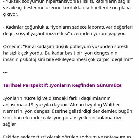
- Yüksek sodyumun hipertansiyonla ilişkisi, kadınların sağlık
ve aile içi beslenme üzerine kurdukları sohbetlerde ön plana
çıkıyor.
- Kadınlar çoğunlukla, “iyonların sadece laboratuvar değerleri
değil, sosyal yaşantımıza etkisi” üzerinden yorum yapıyor.
Örneğin: “Bir arkadaşım düşük potasyum yüzünden sürekli
halsizlik çekiyordu. Bu kadar basit bir iyon dengesinin,
insanın psikolojisini bile etkileyebilmesi çok çarpıcı değil mi?”
---
Tarihsel Perspektif: İyonların Keşfinden Günümüze
İyonların hücre içi ve dışındaki farklı dağılımlarının
anlaşılması 19. yüzyıla dayanır. Alman fizyolog Walther
Nernst’in iyon dengesi üzerine geliştirdiği denklemler, bugün
sinir hücrelerindeki aksiyon potansiyellerini anlamamızı
sağlar.
Eskiden sadece “tuz” olarak görülen sodyum ve potasyumun,