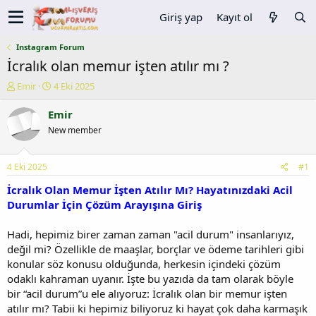
Giriş yap
Kayıt ol
Instagram Forum
İcralık olan memur işten atılır mı ?
K
B
Emir
4 Eki 2025
o
a
n
ş
Emir
u
l
New member
y
a
u
n
b
g
4 Eki 2025
#1
a
ı
ş
ç
İcralık Olan Memur İşten Atılır Mı? Hayatınızdaki Acil
l
t
Durumlar İçin Çözüm Arayışına Giriş
a
a
t
r
Hadi, hepimiz birer zaman zaman "acil durum" insanlarıyız,
a
i
değil mi? Özellikle de maaşlar, borçlar ve ödeme tarihleri gibi
n
h
konular söz konusu olduğunda, herkesin içindeki çözüm
i
odaklı kahraman uyanır. İşte bu yazıda da tam olarak böyle
bir “acil durum”u ele alıyoruz: İcralık olan bir memur işten
atılır mı? Tabii ki hepimiz biliyoruz ki hayat çok daha karmaşık