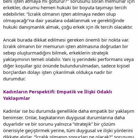
beni işten atmaya mı götürür?" sorusunu soran memurlar için
erkekler, durumu hemen hukuki bir boyuta taşımayı tercih
edebilirler. “İcralık olmanın işten atılmaya neden olup
olmayacağı”na dair yasalara odaklanmak ve gerektiğinde
hukuki danışmanlık almak, çoğu erkek için ilk tercih olacaktır.
Ancak burada dikkat edilmesi gereken önemli bir nokta var.
İcralık olmanın bir memurun işten atılmasına doğrudan bir
sebep oluşturmadığını bilmek, erkeklerin stratejik
yaklaşımının temeli olabilir. Yani iş yerindeki performans veya
diğer koşullar göz önünde bulundurulmadan, sadece kişisel
borçlardan dolayı işten çıkarılmak oldukça nadir bir
durumdur.
Kadınların Perspektifi: Empatik ve İlişki Odaklı
Yaklaşımlar
Kadınlar ise bu durumda genellikle daha empatik bir yaklaşım
benimser. Onlar, başkalarının duygusal durumlarına daha
duyarlıdır ve bir sorunu yalnızca “stratejik” bir çözüm
önerisiyle geçiştirmek yerine, tüm duygusal ve ilişki yönlerini
dikkate alırlar. “İcralık olmanın sonuçları ne olacak?” sorusunu