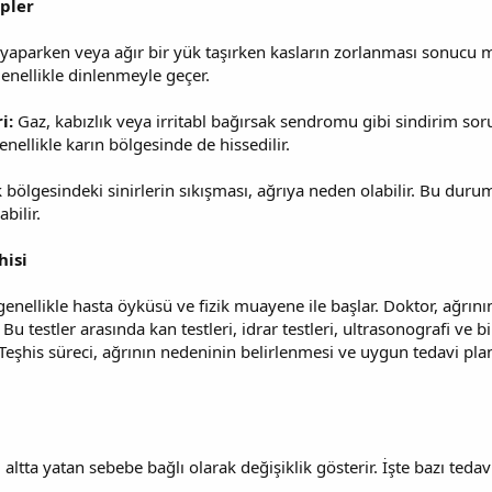
epler
yaparken veya ağır bir yük taşırken kasların zorlanması sonucu m
 genellikle dinlenmeyle geçer.
ri:
Gaz, kabızlık veya irritabl bağırsak sendromu gibi sindirim sor
genellikle karın bölgesinde de hissedilir.
 bölgesindeki sinirlerin sıkışması, ağrıya neden olabilir. Bu durum, 
abilir.
hisi
, genellikle hasta öyküsü ve fizik muayene ile başlar. Doktor, ağrı
ir. Bu testler arasında kan testleri, idrar testleri, ultrasonografi v
. Teşhis süreci, ağrının nedeninin belirlenmesi ve uygun tedavi pl
, altta yatan sebebe bağlı olarak değişiklik gösterir. İşte bazı teda