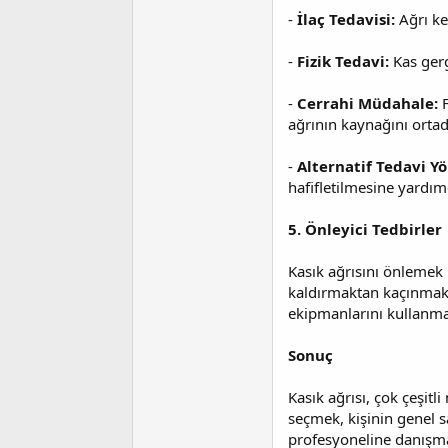
-
İlaç Tedavisi:
Ağrı ke
-
Fizik Tedavi:
Kas gerg
-
Cerrahi Müdahale:
ağrının kaynağını ortad
-
Alternatif Tedavi Y
hafifletilmesine yardımcı
5. Önleyici Tedbirler
Kasık ağrısını önlemek 
kaldırmaktan kaçınmak, 
ekipmanlarını kullanma
Sonuç
Kasık ağrısı, çok çeşit
seçmek, kişinin genel s
profesyoneline danışma