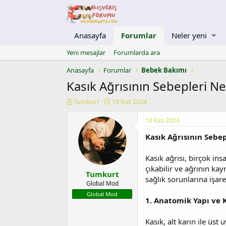
Anasayfa
Forumlar
Neler yeni
Yeni mesajlar
Forumlarda ara
Anasayfa
Forumlar
Bebek Bakımı
Kasık Ağrısının Sebepleri Ne
K
B
Tumkurt
18 Kas 2024
o
a
n
ş
18 Kas 2024
u
l
Kasık Ağrısının Sebe
y
a
u
n
b
g
Kasık ağrısı, birçok ins
a
ı
çıkabilir ve ağrının ka
Tumkurt
ş
ç
sağlık sorunlarına işar
l
t
Global Mod
a
a
Global Mod
1. Anatomik Yapı ve 
t
r
a
i
n
h
Kasık, alt karın ile üst