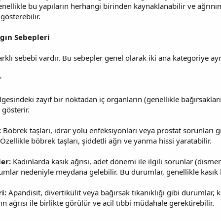
genellikle bu yapıların herhangi birinden kaynaklanabilir ve ağrının
gösterebilir.
ygın Sebepleri
arklı sebebi vardır. Bu sebepler genel olarak iki ana kategoriye ayr
r
lgesindeki zayıf bir noktadan iç organların (genellikle bağırsakları
 gösterir.
:
Böbrek taşları, idrar yolu enfeksiyonları veya prostat sorunları gi
 Özellikle böbrek taşları, şiddetli ağrı ve yanma hissi yaratabilir.
ler:
Kadınlarda kasık ağrısı, adet dönemi ile ilgili sorunlar (disme
mlar nedeniyle meydana gelebilir. Bu durumlar, genellikle kasık bö
ri:
Apandisit, divertikülit veya bağırsak tıkanıklığı gibi durumlar, 
n ağrısı ile birlikte görülür ve acil tıbbi müdahale gerektirebilir.