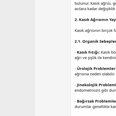
i
bulunur. Kasık ağrısı, 
acılara kadar değişiklik 
2. Kasık Ağrısının Ya
Kasık ağrısının birçok f
2.1. Organik Sebeple
-
Kasık Fıtığı:
Kasık bö
ağrı ve şişlik ile kendini
-
Ürolojik Problemler
ağrısına neden olabilir.
-
Jinekolojik Problem
endometriozis gibi duru
-
Bağırsak Problemle
durumlar genellikle karı