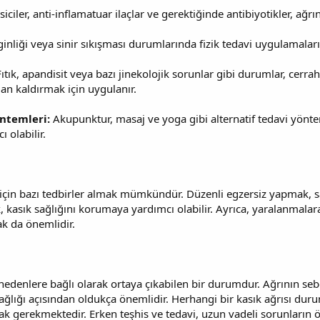
siciler, anti-inflamatuar ilaçlar ve gerektiğinde antibiyotikler, ağrın
inliği veya sinir sıkışması durumlarında fizik tedavi uygulamaları,
Fıtık, apandisit veya bazı jinekolojik sorunlar gibi durumlar, cerrah
an kaldırmak için uygulanır.
öntemleri:
Akupunktur, masaj ve yoga gibi alternatif tedavi yöntem
 olabilir.
için bazı tedbirler almak mümkündür. Düzenli egzersiz yapmak, sa
kasık sağlığını korumaya yardımcı olabilir. Ayrıca, yaralanmalar
k da önemlidir.
li nedenlere bağlı olarak ortaya çıkabilen bir durumdur. Ağrının s
ağlığı açısından oldukça önemlidir. Herhangi bir kasık ağrısı durum
k gerekmektedir. Erken teşhis ve tedavi, uzun vadeli sorunların ö