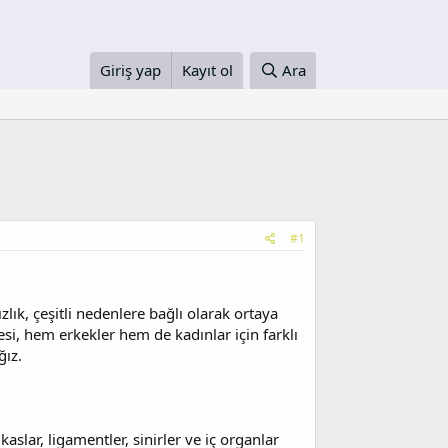
Giriş yap
Kayıt ol
Ara
#1
zlık, çeşitli nedenlere bağlı olarak ortaya
esi, hem erkekler hem de kadınlar için farklı
ğız.
kaslar, ligamentler, sinirler ve iç organlar