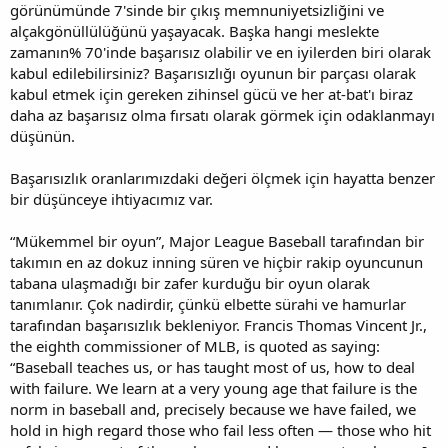
görünümünde 7'sinde bir çıkış memnuniyetsizliğini ve
alçakgönüllülüğünü yaşayacak. Başka hangi meslekte
zamanın% 70'inde başarısız olabilir ve en iyilerden biri olarak
kabul edilebilirsiniz? Başarısızlığı oyunun bir parçası olarak
kabul etmek için gereken zihinsel gücü ve her at-bat'ı biraz
daha az başarısız olma fırsatı olarak görmek için odaklanmayı
düşünün.
Başarısızlık oranlarımızdaki değeri ölçmek için hayatta benzer
bir düşünceye ihtiyacımız var.
“Mükemmel bir oyun”, Major League Baseball tarafından bir
takımın en az dokuz inning süren ve hiçbir rakip oyuncunun
tabana ulaşmadığı bir zafer kurduğu bir oyun olarak
tanımlanır. Çok nadirdir, çünkü elbette sürahi ve hamurlar
tarafından başarısızlık bekleniyor. Francis Thomas Vincent Jr.,
the eighth commissioner of MLB, is quoted as saying:
“Baseball teaches us, or has taught most of us, how to deal
with failure. We learn at a very young age that failure is the
norm in baseball and, precisely because we have failed, we
hold in high regard those who fail less often — those who hit