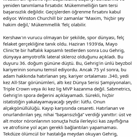
yeniden tanımlama fırsatıdır. Mükemmelliğin tam tersi
başarısızlık değildir. Geçişlerden öğrenme fırsatını kabul
ediyor. Winston Churchill bir zamanlar “Maxim, 'hiçbir şey
hakim değil,' Mükemmellik 'felç olabilir.
Kershaw'ın vurucu olmayan bir şekilde, spor dünyası, felç
felaket gerçekliğine tanık oldu. Haziran 1939'da, Mayo
Clinic'te bir haftalık kapsamlı testlerden sonra Lou Gehrig,
dünyaya amyotrofik lateral skleroz olduğunu açıkladı. Bu
duyuru 36. doğum gününe düştü. Bu, Gehrig'in ünlü beyzbol
kariyerinin sonunu temsil ediyordu. Ancak 75 yıl sonra, bu
adam hakkında hatırlanan şey, kariyer ortalaması .340, yedi
kez All-Star görünümleri, altı kez Dünya Serisi Şampiyonaları,
Triple Crown veya iki kez lig MVP kazanma değil. Sabmetrics,
Gehrig'in spora değerini açıklayamadı. Sürekli, hiçbir
istatistiğin yakalayamayacağı şeydir: lütfu. Onun
alçakgönüllülüğü. Kayıp karşısında cesareti. Hatırlanan ve
onurlandırılan şey, nihai “başarısızlığa” verdiği yanıttır: üst ve
alt motor nöronlarının sonuçta hızla ilerleyici kas zayıflığına
ve atrofisine yol açan gerekli bağlantıları yapamaması.
Tekdüze ölümcül bir hastalığa meydan okuyan Gehrig,