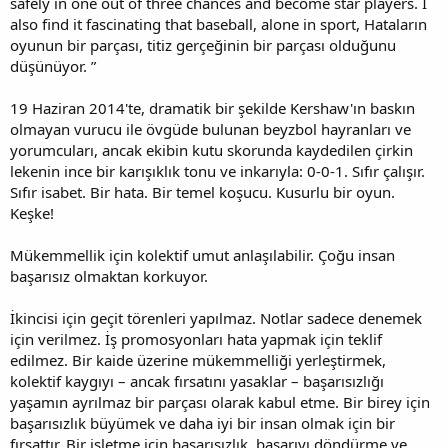
safely in one out of three chances and become star players. I
also find it fascinating that baseball, alone in sport, Hataların
oyunun bir parçası, titiz gerçeğinin bir parçası olduğunu
düşünüyor. ”
19 Haziran 2014'te, dramatik bir şekilde Kershaw'ın baskın
olmayan vurucu ile övgüde bulunan beyzbol hayranları ve
yorumcuları, ancak ekibin kutu skorunda kaydedilen çirkin
lekenin ince bir karışıklık tonu ve inkarıyla: 0-0-1. Sıfır çalışır.
Sıfır isabet. Bir hata. Bir temel koşucu. Kusurlu bir oyun.
Keşke!
Mükemmellik için kolektif umut anlaşılabilir. Çoğu insan
başarısız olmaktan korkuyor.
İkincisi için geçit törenleri yapılmaz. Notlar sadece denemek
için verilmez. İş promosyonları hata yapmak için teklif
edilmez. Bir kaide üzerine mükemmelliği yerleştirmek,
kolektif kaygıyı – ancak fırsatını yasaklar – başarısızlığı
yaşamın ayrılmaz bir parçası olarak kabul etme. Bir birey için
başarısızlık büyümek ve daha iyi bir insan olmak için bir
fırsattır. Bir işletme için başarısızlık, başarıyı döndürme ve