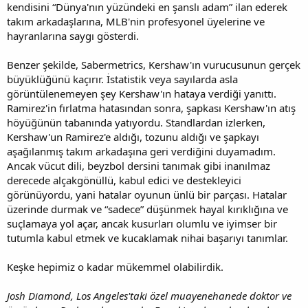
kendisini “Dünya'nın yüzündeki en şanslı adam” ilan ederek
takım arkadaşlarına, MLB'nin profesyonel üyelerine ve
hayranlarına saygı gösterdi.
Benzer şekilde, Sabermetrics, Kershaw'ın vurucusunun gerçek
büyüklüğünü kaçırır. İstatistik veya sayılarda asla
görüntülenemeyen şey Kershaw'ın hataya verdiği yanıttı.
Ramirez'in fırlatma hatasından sonra, şapkası Kershaw'ın atış
höyüğünün tabanında yatıyordu. Standlardan izlerken,
Kershaw'un Ramirez'e aldığı, tozunu aldığı ve şapkayı
aşağılanmış takım arkadaşına geri verdiğini duyamadım.
Ancak vücut dili, beyzbol dersini tanımak gibi inanılmaz
derecede alçakgönüllü, kabul edici ve destekleyici
görünüyordu, yani hatalar oyunun ünlü bir parçası. Hatalar
üzerinde durmak ve “sadece” düşünmek hayal kırıklığına ve
suçlamaya yol açar, ancak kusurları olumlu ve iyimser bir
tutumla kabul etmek ve kucaklamak nihai başarıyı tanımlar.
Keşke hepimiz o kadar mükemmel olabilirdik.
Josh Diamond, Los Angeles'taki özel muayenehanede doktor ve