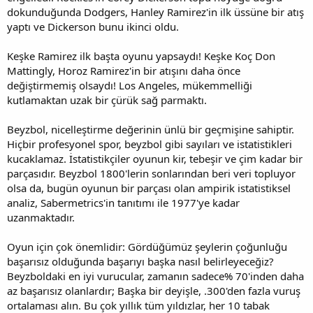
dokunduğunda Dodgers, Hanley Ramirez'in ilk üssüne bir atış
yaptı ve Dickerson bunu ikinci oldu.
Keşke Ramirez ilk başta oyunu yapsaydı! Keşke Koç Don
Mattingly, Horoz Ramirez'in bir atışını daha önce
değiştirmemiş olsaydı! Los Angeles, mükemmelliği
kutlamaktan uzak bir çürük sağ parmaktı.
Beyzbol, nicelleştirme değerinin ünlü bir geçmişine sahiptir.
Hiçbir profesyonel spor, beyzbol gibi sayıları ve istatistikleri
kucaklamaz. İstatistikçiler oyunun kir, tebeşir ve çim kadar bir
parçasıdır. Beyzbol 1800'lerin sonlarından beri veri topluyor
olsa da, bugün oyunun bir parçası olan ampirik istatistiksel
analiz, Sabermetrics'in tanıtımı ile 1977'ye kadar
uzanmaktadır.
Oyun için çok önemlidir: Gördüğümüz şeylerin çoğunluğu
başarısız olduğunda başarıyı başka nasıl belirleyeceğiz?
Beyzboldaki en iyi vurucular, zamanın sadece% 70'inden daha
az başarısız olanlardır; Başka bir deyişle, .300'den fazla vuruş
ortalaması alın. Bu çok yıllık tüm yıldızlar, her 10 tabak