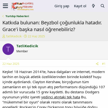
Giriş yap
Kayıt ol
Yurtdışı Haberleri
Katkıda bulunan: Beyzbol çoğunlukla hatadır.
Grace'i başka nasıl öğrenebiliriz?
K
B
TatliKedicik
22 Haz 2025
o
a
n
ş
TatliKedicik
T
u
l
Member
y
a
u
n
b
g
22 Haz 2025
#1
a
ı
ş
ç
Keşke! 18 Haziran 2014'te, hava dalgaları ve internet, modern
l
t
tarihin en büyük atletik özelliklerinden birinde kolektif huşu
a
a
içinde aydınlandı. Clayton Kershaw, birçoğunun tüm
t
r
zamanların en iyi tek oyun atış performansını düşündüğü 107
a
i
adımlı bir vurucuda 15 grev kaydetti. Bu destansı Dodgers
n
h
oyununun yıldız işareti
yedinci atıştaki tek hata
Bu,
i
“mükemmel bir oyun” olarak resmi olarak tanınmasını
engelledi: Rockies'in Corey Dickerson topu höyüğe doğru