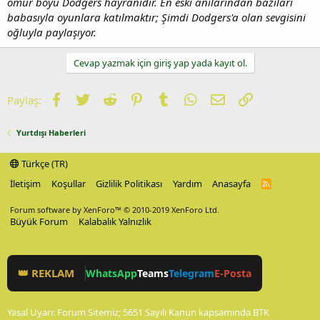
ömür boyu Dodgers hayranıdır. En eski anılarından bazıları
babasıyla oyunlara katılmaktır; Şimdi Dodgers'a olan sevgisini
oğluyla paylaşıyor.
Cevap yazmak için giriş yap yada kayıt ol.
Facebook
Twitter
Reddit
Pinterest
Tumblr
WhatsApp
E-posta
Link
Paylaş:
Yurtdışı Haberleri
Türkçe (TR)
İletişim
Koşullar
Gizlilik Politikası
Yardım
Anasayfa
R
S
S
Forum software by XenForo™
© 2010-2019 XenForo Ltd.
Büyük Forum
Kalabalık Yalnızlık
👑 REKLAM
WhatsApp
Teams
Telegram
E-Posta
Yasal Uyarı: Forum Sitemiz; 5651 Sayılı Kanun kapsamında BTK