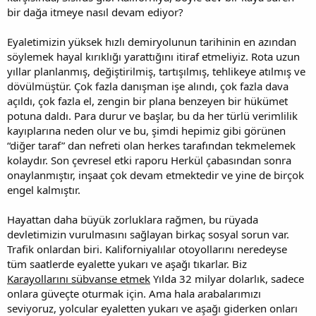
bir dağa itmeye nasıl devam ediyor?
Eyaletimizin yüksek hızlı demiryolunun tarihinin en azından
söylemek hayal kırıklığı yarattığını itiraf etmeliyiz. Rota uzun
yıllar planlanmış, değiştirilmiş, tartışılmış, tehlikeye atılmış ve
dövülmüştür. Çok fazla danışman işe alındı, çok fazla dava
açıldı, çok fazla el, zengin bir plana benzeyen bir hükümet
potuna daldı. Para durur ve başlar, bu da her türlü verimlilik
kayıplarına neden olur ve bu, şimdi hepimiz gibi görünen
“diğer taraf” dan nefreti olan herkes tarafından tekmelemek
kolaydır. Son çevresel etki raporu Herkül çabasından sonra
onaylanmıştır, inşaat çok devam etmektedir ve yine de birçok
engel kalmıştır.
Hayattan daha büyük zorluklara rağmen, bu rüyada
devletimizin vurulmasını sağlayan birkaç sosyal sorun var.
Trafik onlardan biri. Kaliforniyalılar otoyollarını neredeyse
tüm saatlerde eyalette yukarı ve aşağı tıkarlar. Biz
Karayollarını sübvanse etmek
Yılda 32 milyar dolarlık, sadece
onlara güveçte oturmak için. Ama hala arabalarımızı
seviyoruz, yolcular eyaletten yukarı ve aşağı giderken onları