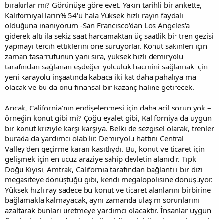
bırakırlar mı? Görünüşe göre evet. Yakın tarihli bir ankette,
Kaliforniyalıların% 54'ü hala
Yüksek hızlı rayın faydalı
olduğuna inanıyorum
-San Francisco'dan Los Angeles'a
giderek altı ila sekiz saat harcamaktan üç saatlik bir tren gezisi
yapmayı tercih ettiklerini öne sürüyorlar. Konut sakinleri için
zaman tasarrufunun yanı sıra, yüksek hızlı demiryolu
tarafından sağlanan eşdeğer yolculuk hacmini sağlamak için
yeni karayolu inşaatında kabaca iki kat daha pahalıya mal
olacak ve bu da onu finansal bir kazanç haline getirecek.
Ancak, California'nın endişelenmesi için daha acil sorun yok –
örneğin konut gibi mi? Çoğu eyalet gibi, Kaliforniya da uygun
bir konut kriziyle karşı karşıya. Belki de sezgisel olarak, trenler
burada da yardımcı olabilir. Demiryolu hattını Central
Valley'den geçirme kararı kasıtlıydı. Bu, konut ve ticaret için
gelişmek için en ucuz araziye sahip devletin alanıdır. Tıpkı
Doğu Kıyısı, Amtrak, California tarafından bağlantılı bir dizi
megasiteye dönüştüğü gibi, kendi megalopolisine dönüşüyor.
Yüksek hızlı ray sadece bu konut ve ticaret alanlarını birbirine
bağlamakla kalmayacak, aynı zamanda ulaşım sorunlarını
azaltarak bunları üretmeye yardımcı olacaktır. İnsanlar uygun