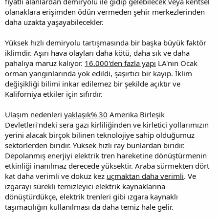
fiyatlı alanlardan demiryolu ile gidip gelebilecek veya kentsel
olanaklara erişimden ödün vermeden şehir merkezlerinden
daha uzakta yaşayabilecekler.
Yüksek hızlı demiryolu tartışmasında bir başka büyük faktör
iklimdir. Aşırı hava olayları daha kötü, daha sık ve daha
pahalıya maruz kalıyor.
16.000'den fazla yapı
LA'nın Ocak
orman yangınlarında yok edildi, şaşırtıcı bir kayıp. İklim
değişikliği bilimi inkar edilemez bir şekilde açıktır ve
Kaliforniya etkiler için sıfırdır.
Ulaşım nedenleri
yaklaşık% 30
Amerika Birleşik
Devletleri'ndeki sera gazı kirliliğinden ve kirletici yollarımızın
yerini alacak birçok bilinen teknolojiye sahip olduğumuz
sektörlerden biridir. Yüksek hızlı ray bunlardan biridir.
Depolanmış enerjiyi elektrik tren hareketine dönüştürmenin
etkinliği inanılmaz derecede yüksektir. Araba sürmekten dört
kat daha verimli ve dokuz kez
uçmaktan daha verimli
. Ve
ızgarayı sürekli temizleyici elektrik kaynaklarına
dönüştürdükçe, elektrik trenleri gibi ızgara kaynaklı
taşımacılığın kullanılması da daha temiz hale gelir.