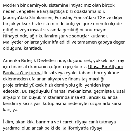
Modern bir demiryolu sistemine ihtiyacımız olan birçok
nedeni, engellerle karşılaştıkça bizi odaklanmalıdır.
Japonya'daki Shinkansen, Eurostar, Fransa'daki TGV ve diğer
birçok yüksek hızlı sistemin de bütçeye göre önemli ölçüde
gittiğini veya inşaat sırasında geciktiğini unutmayın.
Nihayetinde, ağır kullanılmıştır ve sonuçlar kutlandı.
Maliyetler onlarca yıldır itfa edildi ve tamamen çabaya değer
olduğunu kanıtladı.
Amerika Birleşik Devletleri'nde, düşünürsek, yüksek hızlı ray
için finansal dramanın çoğunu geçebiliriz.
Ulusal Bir Altyapı
Bankası Oluşturma
Ulusal veya eyalet tabanlı borç yüküne
eklenmeden ufalanan altyapı ve finans taşımacılığı
projelerimizi yüksek hızlı demiryolu gibi yeniden inşa
edecekti. Bu sağduyulu finansal mekanizma, geçmişte ulusal
altyapımızın büyük miktarlarında inşa etti, ancak şu anda
kendini yıkıcı siyasi kutuplaşma nedeniyle rüzgarlarla karşı
karşıya.
İklim, tıkanıklık, barınma ve ticaret, rüyayı canlı tutmaya
yardımcı olur, ancak belki de Kaliforniya'da rüyayı