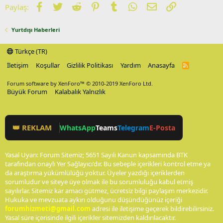
Facebook
Twitter
Reddit
Pinterest
Tumblr
WhatsApp
E-posta
Link
Paylaş:
Yurtdışı Haberleri
Türkçe (TR)
İletişim
Koşullar
Gizlilik Politikası
Yardım
Anasayfa
R
S
S
Forum software by XenForo™
© 2010-2019 XenForo Ltd.
Büyük Forum
Kalabalık Yalnızlık
👑 REKLAM
WhatsApp
Teams
Telegram
E-Posta
Yasal Uyarı: Forum Sitemiz; 5651 Sayılı Kanun kapsamında BTK
tarafından onaylı Yer Sağlayıcı'dır. Bu sebeple içerikleri kontrol etme ya
da araştırma yükümlülüğü yoktur. Üyeler yazdığı içeriklerden
sorumludur ve siteye üye olmak ile bu sorumluluğu kabul etmiş
sayılırlar. Sitemiz kar amacı gütmez, ücretsiz bilgi paylaşım merkezidir.
Hukuka ve mevzuata aykırı olduğunu düşündüğünüz içeriği
forumhizmeti@gmail.com
adresi ile iletişime geçerek bildirebilirsiniz.
Yasal süre içerisinde ilgili içerikler sitemizden kaldırılacaktır.