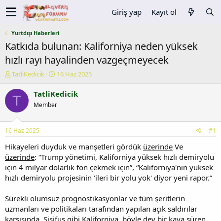
Giriş yap
Kayıt ol
Yurtdışı Haberleri
Katkıda bulunan: Kaliforniya neden yüksek
hızlı rayı hayalinden vazgeçmeyecek
K
B
TatliKedicik
16 Haz 2025
o
a
n
ş
TatliKedicik
T
u
l
Member
y
a
u
n
b
g
16 Haz 2025
#1
a
ı
ş
ç
Hikayeleri duyduk ve manşetleri gördük
üzerinde
Ve
l
t
üzerinde
: “Trump yönetimi, Kaliforniya yüksek hızlı demiryolu
a
a
için 4 milyar dolarlık fon çekmek için”, “Kaliforniya'nın yüksek
t
r
hızlı demiryolu projesinin 'ileri bir yolu yok' diyor yeni rapor.”
a
i
n
h
Sürekli olumsuz prognostikasyonlar ve tüm şeritlerin
i
uzmanları ve politikaları tarafından yapılan açık saldırılar
karşısında, Sisifus gibi Kaliforniya, böyle dev bir kaya süren