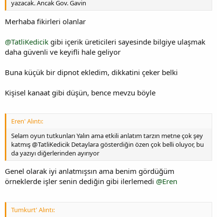
yazacak. Ancak Gov. Gavin
Merhaba fikirleri olanlar
@TatliKedicik
gibi içerik üreticileri sayesinde bilgiye ulaşmak
daha güvenli ve keyifli hale geliyor
Buna küçük bir dipnot ekledim, dikkatini çeker belki
Kişisel kanaat gibi düşün, bence mevzu böyle
Eren' Alıntı:
Selam oyun tutkunları Yalın ama etkili anlatım tarzın metne çok şey
katmış @TatliKedicik Detaylara gösterdiğin özen çok belli oluyor, bu
da yazıyı diğerlerinden ayırıyor
Genel olarak iyi anlatmışsın ama benim gördüğüm
örneklerde işler senin dediğin gibi ilerlemedi
@Eren
Tumkurt' Alıntı: