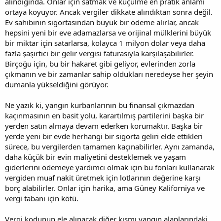
alındığında. Onlar için satmak ve küçülme en pratik anlamı
ortaya koyuyor. Ancak vergiler dikkate alındıktan sonra değil.
Ev sahibinin sigortasından büyük bir ödeme alırlar, ancak
hepsini yeni bir eve adamazlarsa ve orijinal mülklerini büyük
bir miktar için satarlarsa, kolayca 1 milyon dolar veya daha
fazla şaşırtıcı bir gelir vergisi faturasıyla karşılaşabilirler.
Birçoğu için, bu bir hakaret gibi geliyor, evlerinden zorla
çıkmanın ve bir zamanlar sahip oldukları neredeyse her şeyin
dumanla yükseldiğini görüyor.
Ne yazık ki, yangın kurbanlarının bu finansal çıkmazdan
kaçınmasının en basit yolu, karartılmış partilerini başka bir
yerden satın almaya devam ederken korumaktır. Başka bir
yerde yeni bir evde herhangi bir sigorta geliri elde ettikleri
sürece, bu vergilerden tamamen kaçınabilirler. Aynı zamanda,
daha küçük bir evin maliyetini desteklemek ve yaşam
giderlerini ödemeye yardımcı olmak için bu fonları kullanarak
vergiden muaf nakit üretmek için lotlarının değerine karşı
borç alabilirler. Onlar için harika, ama Güney Kaliforniya ve
vergi tabanı için kötü.
Vergi kodunun ele alınacak diğer kısmı yangın alanlarındaki