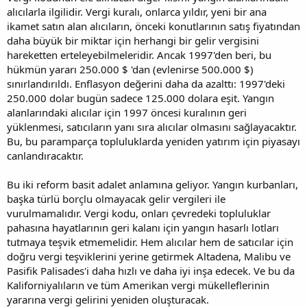
alıcılarla ilgilidir. Vergi kuralı, onlarca yıldır, yeni bir ana
ikamet satın alan alıcıların, önceki konutlarının satış fiyatından
daha büyük bir miktar için herhangi bir gelir vergisini
hareketten erteleyebilmeleridir. Ancak 1997'den beri, bu
hükmün yararı 250.000 $ 'dan (evlenirse 500.000 $)
sınırlandırıldı. Enflasyon değerini daha da azalttı: 1997'deki
250.000 dolar bugün sadece 125.000 dolara eşit. Yangın
alanlarındaki alıcılar için 1997 öncesi kuralının geri
yüklenmesi, satıcıların yanı sıra alıcılar olmasını sağlayacaktır.
Bu, bu paramparça topluluklarda yeniden yatırım için piyasayı
canlandıracaktır.
Bu iki reform basit adalet anlamına geliyor. Yangın kurbanları,
başka türlü borçlu olmayacak gelir vergileri ile
vurulmamalıdır. Vergi kodu, onları çevredeki topluluklar
pahasına hayatlarının geri kalanı için yangın hasarlı lotları
tutmaya teşvik etmemelidir. Hem alıcılar hem de satıcılar için
doğru vergi teşviklerini yerine getirmek Altadena, Malibu ve
Pasifik Palisades'i daha hızlı ve daha iyi inşa edecek. Ve bu da
Kaliforniyalıların ve tüm Amerikan vergi mükelleflerinin
yararına vergi gelirini yeniden oluşturacak.