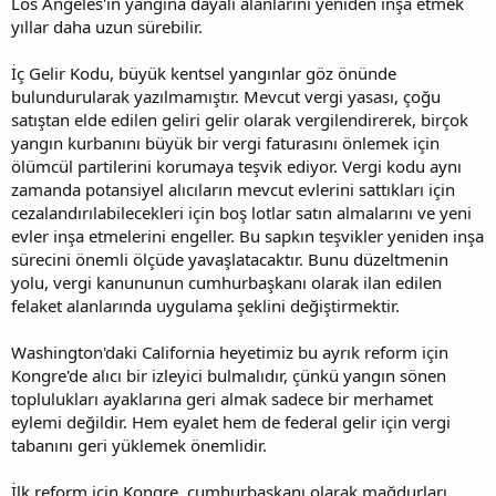
Los Angeles'ın yangına dayalı alanlarını yeniden inşa etmek
yıllar daha uzun sürebilir.
İç Gelir Kodu, büyük kentsel yangınlar göz önünde
bulundurularak yazılmamıştır. Mevcut vergi yasası, çoğu
satıştan elde edilen geliri gelir olarak vergilendirerek, birçok
yangın kurbanını büyük bir vergi faturasını önlemek için
ölümcül partilerini korumaya teşvik ediyor. Vergi kodu aynı
zamanda potansiyel alıcıların mevcut evlerini sattıkları için
cezalandırılabilecekleri için boş lotlar satın almalarını ve yeni
evler inşa etmelerini engeller. Bu sapkın teşvikler yeniden inşa
sürecini önemli ölçüde yavaşlatacaktır. Bunu düzeltmenin
yolu, vergi kanununun cumhurbaşkanı olarak ilan edilen
felaket alanlarında uygulama şeklini değiştirmektir.
Washington'daki California heyetimiz bu ayrık reform için
Kongre'de alıcı bir izleyici bulmalıdır, çünkü yangın sönen
toplulukları ayaklarına geri almak sadece bir merhamet
eylemi değildir. Hem eyalet hem de federal gelir için vergi
tabanını geri yüklemek önemlidir.
İlk reform için Kongre, cumhurbaşkanı olarak mağdurları,