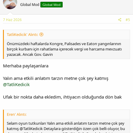
Global Mod
Global Mod
7 Haz 2026
#5
TatliKedicik' Alıntı:
Önümüzdeki haftalarda Kongre, Palisades ve Eaton yangınlarının
birçok kurbanı için rahatlama içerecek vergi ve harcama mevzuatı
yazacak. Ancak Gov. Gavin
Merhaba paylaşanlara
Yalın ama etkili anlatım tarzın metne çok şey katmış
@TatliKedicik
Ufak bir nokta daha ekledim, ihtiyacın olduğunda dön bak
Eren' Alıntı:
Selam oyun tutkunları Yalın ama etkili anlatım tarzın metne çok şey
katmış @TatliKedicik Detaylara gösterdiğin özen çok belli oluyor, bu