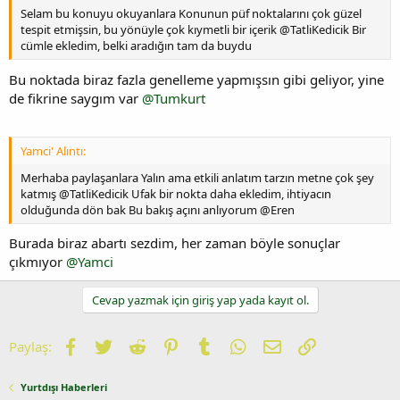
Selam bu konuyu okuyanlara Konunun püf noktalarını çok güzel
tespit etmişsin, bu yönüyle çok kıymetli bir içerik @TatliKedicik Bir
cümle ekledim, belki aradığın tam da buydu
Bu noktada biraz fazla genelleme yapmışsın gibi geliyor, yine
de fikrine saygım var
@Tumkurt
Yamci' Alıntı:
Merhaba paylaşanlara Yalın ama etkili anlatım tarzın metne çok şey
katmış @TatliKedicik Ufak bir nokta daha ekledim, ihtiyacın
olduğunda dön bak Bu bakış açını anlıyorum @Eren
Burada biraz abartı sezdim, her zaman böyle sonuçlar
çıkmıyor
@Yamci
Cevap yazmak için giriş yap yada kayıt ol.
Facebook
Twitter
Reddit
Pinterest
Tumblr
WhatsApp
E-posta
Link
Paylaş:
Yurtdışı Haberleri