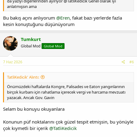
da yazıyı diğerlerinden ayırıyor @TatliKedicik Genel olarak iyi
anlatmışsın ama
Bu bakış açını anlıyorum
@Eren
, fakat bazı yerlerde fazla
kesin konuştuğunu düşünüyorum
Tumkurt
Global Mod
Global Mod
7 Haz 2026
#6
TatliKedicik' Alıntı:
Önümüzdeki haftalarda Kongre, Palisades ve Eaton yangınlarının
birçok kurbanı için rahatlama içerecek vergi ve harcama mevzuatı
yazacak. Ancak Gov. Gavin
Selam bu konuyu okuyanlara
Konunun püf noktalarını çok güzel tespit etmişsin, bu yönüyle
çok kıymetli bir içerik
@TatliKedicik