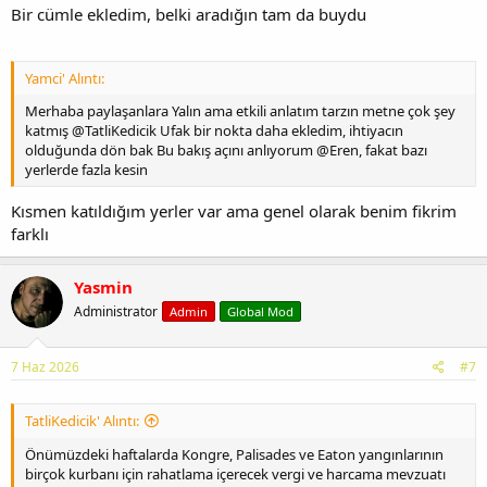
Bir cümle ekledim, belki aradığın tam da buydu
Yamci' Alıntı:
Merhaba paylaşanlara Yalın ama etkili anlatım tarzın metne çok şey
katmış @TatliKedicik Ufak bir nokta daha ekledim, ihtiyacın
olduğunda dön bak Bu bakış açını anlıyorum @Eren, fakat bazı
yerlerde fazla kesin
Kısmen katıldığım yerler var ama genel olarak benim fikrim
farklı
Yasmin
Administrator
Admin
Global Mod
7 Haz 2026
#7
TatliKedicik' Alıntı:
Önümüzdeki haftalarda Kongre, Palisades ve Eaton yangınlarının
birçok kurbanı için rahatlama içerecek vergi ve harcama mevzuatı