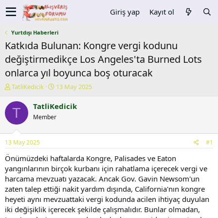
Giriş yap
Kayıt ol
Yurtdışı Haberleri
Katkıda Bulunan: Kongre vergi kodunu
değiştirmedikçe Los Angeles'ta Burned Lots
onlarca yıl boyunca boş oturacak
K
B
TatliKedicik
13 May 2025
o
a
n
ş
TatliKedicik
T
u
l
Member
y
a
u
n
b
g
13 May 2025
#1
a
ı
ş
ç
Önümüzdeki haftalarda Kongre, Palisades ve Eaton
l
t
yangınlarının birçok kurbanı için rahatlama içerecek vergi ve
a
a
harcama mevzuatı yazacak. Ancak Gov. Gavin Newsom'un
t
r
zaten talep ettiği nakit yardım dışında, California'nın kongre
a
i
heyeti aynı mevzuattaki vergi kodunda acilen ihtiyaç duyulan
n
h
iki değişiklik içerecek şekilde çalışmalıdır. Bunlar olmadan,
i