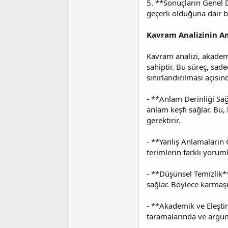
5. **Sonuçların Genel 
geçerli olduğuna dair 
Kavram Analizinin A
Kavram analizi, akademi
sahiptir. Bu süreç, sa
sınırlandırılması açısı
- **Anlam Derinliği Sa
anlam keşfi sağlar. Bu
gerektirir.
- **Yanlış Anlamaların 
terimlerin farklı yorum
- **Düşünsel Temizlik**
sağlar. Böylece karmaşık
- **Akademik ve Eleştir
taramalarında ve argüm