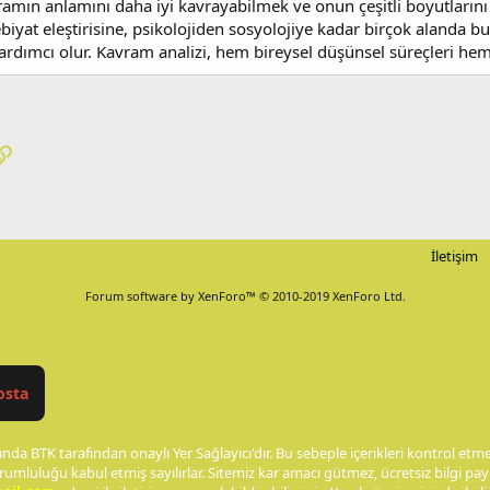
ramın anlamını daha iyi kavrayabilmek ve onun çeşitli boyutlarını 
biyat eleştirisine, psikolojiden sosyolojiye kadar birçok alanda
rdımcı olur. Kavram analizi, hem bireysel düşünsel süreçleri hem de
pp
osta
Link
İletişim
Forum software by XenForo™
© 2010-2019 XenForo Ltd.
osta
nda BTK tarafından onaylı Yer Sağlayıcı'dır. Bu sebeple içerikleri kontrol et
rumluluğu kabul etmiş sayılırlar. Sitemiz kar amacı gütmez, ücretsiz bilgi p