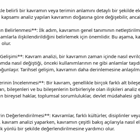
le belirli bir kavramın veya terimin anlamını detaylı bir şekilde el
 kapsamı analiz yapılan kavramın doğasına göre değişebilir, ancak
 Belirlenmesi**: İlk adım, kavramın genel tanımının netleştirilme
lamlarla ilişkilendirildiğini belirlemek için önemlidir. Bu aşama, k
 olur.
Gelişimi**: Kavram analizi, bir kavramın zaman içinde nasıl evrild
mda nasıl değiştiği, önceki kullanımlarının ne gibi anlamlar taşı
oğunlaşır. Tarihsel gelişim, kavramın daha derinlemesine anlaşılma
rinin İncelenmesi**: Bir kavram, genellikle birçok farklı alt bile
, bileşenleri ve bu bileşenlerin birbirleriyle olan ilişkileri analiz
n bireysel haklar, toplumsal sorumluluklar, devlet müdahalesi gibi 
rin Değerlendirilmesi**: Kavramlar, farklı kültürler, disiplinler veya
, kavram analizi yaparken, kavramın çeşitli bakış açılarıyla nasıl 
 yönlü bir şekilde değerlendirilmesine yardımcı olur.