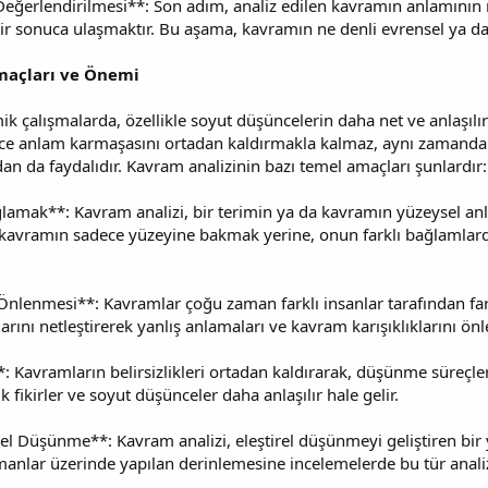
Değerlendirilmesi**: Son adım, analiz edilen kavramın anlamını
bir sonuca ulaşmaktır. Bu aşama, kavramın ne denli evrensel ya 
maçları ve Önemi
k çalışmalarda, özellikle soyut düşüncelerin daha net ve anlaşıl
dece anlam karmaşasını ortadan kaldırmakla kalmaz, aynı zamanda
ndan da faydalıdır. Kavram analizinin bazı temel amaçları şunlardır:
ğlamak**: Kavram analizi, bir terimin ya da kavramın yüzeysel an
, kavramın sadece yüzeyine bakmak yerine, onun farklı bağlamlard
Önlenmesi**: Kavramlar çoğu zaman farklı insanlar tarafından farklı
larını netleştirerek yanlış anlamaları ve kavram karışıklıklarını ö
: Kavramların belirsizlikleri ortadan kaldırarak, düşünme süreçle
 fikirler ve soyut düşünceler daha anlaşılır hale gelir.
el Düşünme**: Kavram analizi, eleştirel düşünmeyi geliştiren bir 
anlar üzerinde yapılan derinlemesine incelemelerde bu tür analizl