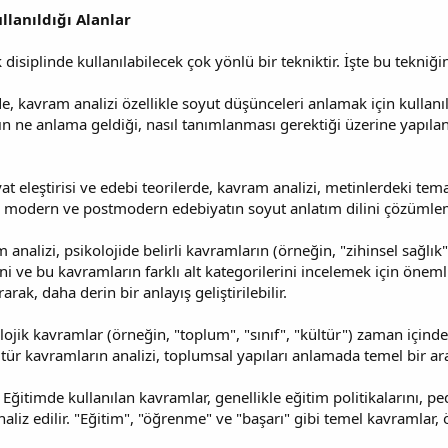
llanıldığı Alanlar
disiplinde kullanılabilecek çok yönlü bir tekniktir. İşte bu tekniğ
e, kavram analizi özellikle soyut düşünceleri anlamak için kullanılır
ın ne anlama geldiği, nasıl tanımlanması gerektiği üzerine yapılan
at eleştirisi ve edebi teorilerde, kavram analizi, metinlerdeki te
le modern ve postmodern edebiyatın soyut anlatım dilini çözümlem
 analizi, psikolojide belirli kavramların (örneğin, "zihinsel sağlık
 ve bu kavramların farklı alt kategorilerini incelemek için önemli 
rak, daha derin bir anlayış geliştirilebilir.
ojik kavramlar (örneğin, "toplum", "sınıf", "kültür") zaman içinde e
 tür kavramların analizi, toplumsal yapıları anlamada temel bir ara
: Eğitimde kullanılan kavramlar, genellikle eğitim politikalarını, 
aliz edilir. "Eğitim", "öğrenme" ve "başarı" gibi temel kavramlar, ö