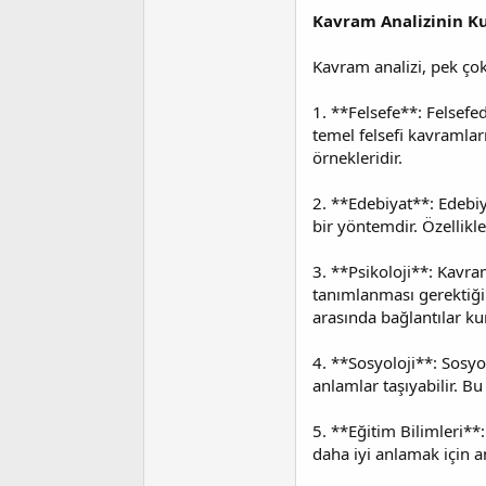
Kavram Analizinin Ku
Kavram analizi, pek çok 
1. **Felsefe**: Felsefed
temel felsefi kavramlar
örnekleridir.
2. **Edebiyat**: Edebiy
bir yöntemdir. Özellik
3. **Psikoloji**: Kavram
tanımlanması gerektiğini
arasında bağlantılar kura
4. **Sosyoloji**: Sosyol
anlamlar taşıyabilir. Bu
5. **Eğitim Bilimleri**
daha iyi anlamak için an