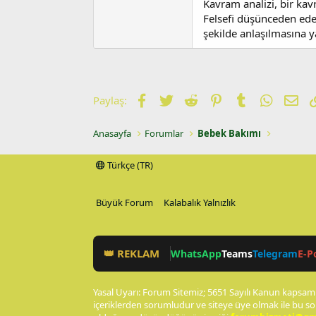
Kavram analizi, bir kav
Felsefi düşünceden ede
şekilde anlaşılmasına ya
Facebook
Twitter
Reddit
Pinterest
Tumblr
WhatsA
E-p
Paylaş:
Anasayfa
Forumlar
Bebek Bakımı
Türkçe (TR)
Büyük Forum
Kalabalık Yalnızlık
👑 REKLAM
WhatsApp
Teams
Telegram
E-P
Yasal Uyarı: Forum Sitemiz; 5651 Sayılı Kanun kapsamı
içeriklerden sorumludur ve siteye üye olmak ile bu so