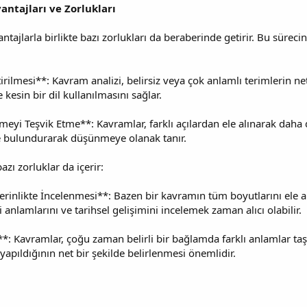
antajları ve Zorlukları
ntajlarla birlikte bazı zorlukları da beraberinde getirir. Bu süreci
irilmesi**: Kavram analizi, belirsiz veya çok anlamlı terimlerin ne
 kesin bir dil kullanılmasını sağlar.
yi Teşvik Etme**: Kavramlar, farklı açılardan ele alınarak daha de
e bulundurarak düşünmeye olanak tanır.
zı zorluklar da içerir:
erinlikte İncelenmesi**: Bazen bir kavramın tüm boyutlarını ele 
li anlamlarını ve tarihsel gelişimini incelemek zaman alıcı olabilir.
*: Kavramlar, çoğu zaman belirli bir bağlamda farklı anlamlar taşı
apıldığının net bir şekilde belirlenmesi önemlidir.