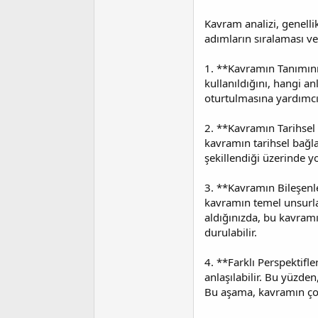
i
Kavram analizi, genellik
adımların sıralaması ve
1. **Kavramın Tanımının
kullanıldığını, hangi an
oturtulmasına yardımcı
2. **Kavramın Tarihsel 
kavramın tarihsel bağla
şekillendiği üzerinde y
3. **Kavramın Bileşenle
kavramın temel unsurları
aldığınızda, bu kavramı
durulabilir.
4. **Farklı Perspektifle
anlaşılabilir. Bu yüzden
Bu aşama, kavramın çok