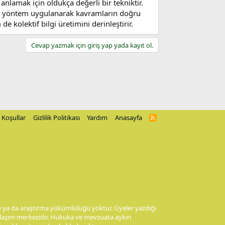
anlamak için oldukça değerli bir tekniktir.
 bu yöntem uygulanarak kavramların doğru
 kolektif bilgi üretimini derinleştirir.
Cevap yazmak için giriş yap yada kayıt ol.
Koşullar
Gizlilik Politikası
Yardım
Anasayfa
R
S
S
me ya da araştırma yükümlülüğü yoktur. Üyeler yazdığı
aylaşım merkezidir. Hukuka ve mevzuata aykırı