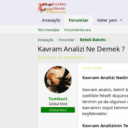
Anasayfa
Forumlar
Neler yeni
Yeni mesajlar
Forumlarda ara
Anasayfa
Forumlar
Bebek Bakımı
Kavram Analizi Ne Demek ?
K
B
Tumkurt
19 Kas 2024
o
a
n
ş
19 Kas 2024
u
l
Kavram Analizi Nedir
y
a
u
n
b
g
Kavram analizi, belirl
a
ı
özellikle felsefi düşünc
Tumkurt
ş
ç
terimin ya da olgunun d
l
t
Global Mod
kavramın soyut tanımını
a
a
Global Mod
keşfetmektir.
t
r
a
i
n
h
Kavram Analizinin T