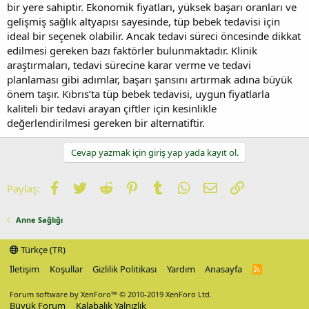
bir yere sahiptir. Ekonomik fiyatları, yüksek başarı oranları ve
gelişmiş sağlık altyapısı sayesinde, tüp bebek tedavisi için
ideal bir seçenek olabilir. Ancak tedavi süreci öncesinde dikkat
edilmesi gereken bazı faktörler bulunmaktadır. Klinik
araştırmaları, tedavi sürecine karar verme ve tedavi
planlaması gibi adımlar, başarı şansını artırmak adına büyük
önem taşır. Kıbrıs’ta tüp bebek tedavisi, uygun fiyatlarla
kaliteli bir tedavi arayan çiftler için kesinlikle
değerlendirilmesi gereken bir alternatiftir.
Cevap yazmak için giriş yap yada kayıt ol.
Facebook
Twitter
Reddit
Pinterest
Tumblr
WhatsApp
E-posta
Link
Paylaş:
Anne Sağlığı
Türkçe (TR)
İletişim
Koşullar
Gizlilik Politikası
Yardım
Anasayfa
R
S
S
Forum software by XenForo™
© 2010-2019 XenForo Ltd.
Büyük Forum
Kalabalık Yalnızlık