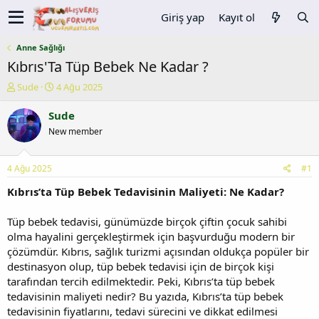
Giriş yap
Kayıt ol
Anne Sağlığı
Kıbrıs'Ta Tüp Bebek Ne Kadar ?
K
B
Sude
4 Ağu 2025
o
a
n
ş
Sude
u
l
New member
y
a
u
n
b
g
4 Ağu 2025
#1
a
ı
ş
ç
Kıbrıs’ta Tüp Bebek Tedavisinin Maliyeti: Ne Kadar?
l
t
a
a
Tüp bebek tedavisi, günümüzde birçok çiftin çocuk sahibi
t
r
olma hayalini gerçekleştirmek için başvurduğu modern bir
a
i
çözümdür. Kıbrıs, sağlık turizmi açısından oldukça popüler bir
n
h
destinasyon olup, tüp bebek tedavisi için de birçok kişi
i
tarafından tercih edilmektedir. Peki, Kıbrıs’ta tüp bebek
tedavisinin maliyeti nedir? Bu yazıda, Kıbrıs’ta tüp bebek
tedavisinin fiyatlarını, tedavi sürecini ve dikkat edilmesi