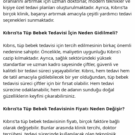
oranlarını artırmak için uzman doktorlar, modern teknikler ve
kişiye özel tedavi planları oluşturulmaktadır. Ayrıca, Kıbrıs’ta
birçok klinik, başarıyı artırmak amacıyla çeşitli yardımcı tedavi
seçenekleri sunmaktadır.
Kıbrıs’ta Tüp Bebek Tedavisi İçin Neden Gidilmeli?
Kıbrıs, tüp bebek tedavisi için tercih edilmesinin birkaç önemli
nedenine sahiptir. Öncelikle, maliyetin uygunluğu Kıbrıs’ı
cazip kılmaktadır. Ayrıca, sağlık sektöründeki yüksek
standartlar ve uzman kadro sayesinde çiftler, güvenli ve
kaliteli bir tedavi süreci yaşayabilirler. Kıbrıs, hem tedavi hem
de tatil amacıyla gidilebilecek bir yer olduğundan, tüp bebek
tedavisi süreci çiftler için bir fırsat olabilir. Hem tedavi
sürecine odaklanabilir, hem de adanın sunduğu doğal
güzelliklerin keyfini çıkarabilirsiniz.
Kıbrıs’ta Tüp Bebek Tedavisinin Fiyatı Neden Değişir?
Kıbrıs’ta tüp bebek tedavisinin fiyatı, birçok faktöre bağlı
olarak değişebilir. Bunlar arasında klinik tercihi, doktor
tecrübesi, tedavi sürecinde kullanılacak olan teknolojik