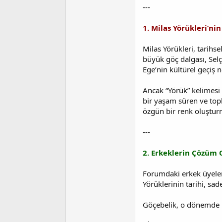
i
---
1. Milas Yörükleri’ni
Milas Yörükleri, tarihs
büyük göç dalgası, Sel
Ege’nin kültürel geçiş n
Ancak “Yörük” kelimesi 
bir yaşam süren ve top
özgün bir renk oluştur
---
2. Erkeklerin Çözüm 
Forumdaki erkek üyeler 
Yörüklerinin tarihi, sa
Göçebelik, o dönemde b