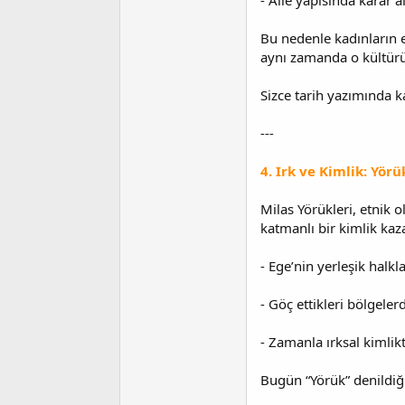
- Aile yapısında karar a
Bu nedenle kadınların e
aynı zamanda o kültür
Sizce tarih yazımında k
---
4. Irk ve Kimlik: Yör
Milas Yörükleri, etnik o
katmanlı bir kimlik kaz
- Ege’nin yerleşik halkla
- Göç ettikleri bölgele
- Zamanla ırksal kimlikt
Bugün “Yörük” denildiği