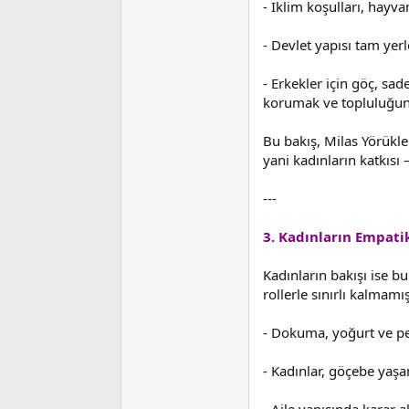
- İklim koşulları, hayva
- Devlet yapısı tam yer
- Erkekler için göç, sad
korumak ve topluluğun
Bu bakış, Milas Yörükle
yani kadınların katkıs
---
3. Kadınların Empati
Kadınların bakışı ise b
rollerle sınırlı kalmam
- Dokuma, yoğurt ve pey
- Kadınlar, göçebe yaşam