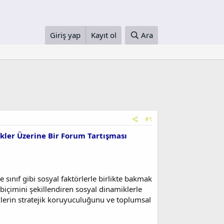
Giriş yap
Kayıt ol
Ara
#1
ökler Üzerine Bir Forum Tartışması
 sınıf gibi sosyal faktörlerle birlikte bakmak
biçimini şekillendiren sosyal dinamiklerle
eklerin stratejik koruyuculuğunu ve toplumsal