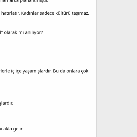
arı arka plana itmiştir.
atırlatır. Kadınlar sadece kültürü taşımaz,
” olarak mı anılıyor?
lerle iç içe yaşamışlardır. Bu da onlara çok
lardır.
 akla gelir.