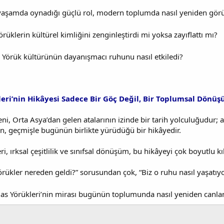
aşamda oynadığı güçlü rol, modern toplumda nasıl yeniden görün
örüklerin kültürel kimliğini zenginleştirdi mi yoksa zayıflattı mı?
ı, Yörük kültürünün dayanışmacı ruhunu nasıl etkiledi?
kleri’nin Hikâyesi Sadece Bir Göç Değil, Bir Toplumsal Dönü
eni, Orta Asya’dan gelen atalarının izinde bir tarih yolculuğudur
ın, geçmişle bugünün birlikte yürüdüğü bir hikâyedir.
ri, ırksal çeşitlilik ve sınıfsal dönüşüm, bu hikâyeyi çok boyutlu kıl
Yörükler nereden geldi?” sorusundan çok, “Biz o ruhu nasıl yaşatıy
ilas Yörükleri’nin mirası bugünün toplumunda nasıl yeniden canla