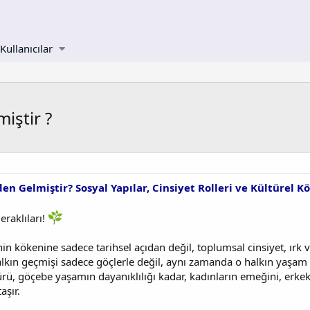
Kullanıcılar
iştir ?
en Gelmiştir? Sosyal Yapılar, Cinsiyet Rolleri ve Kültürel K
eraklıları!
n kökenine sadece tarihsel açıdan değil, toplumsal cinsiyet, ırk ve
lkın geçmişi sadece göçlerle değil, aynı zamanda o halkın yaşam 
ltürü, göçebe yaşamın dayanıklılığı kadar, kadınların emeğini, erk
aşır.