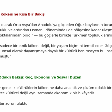
n Kökenine Kısa Bir Bakış
el olarak Orta Asya’dan Anadolu’ya göç eden Oğuz boylarının torunl
çuklu ve ardından Osmanlı döneminde Ege bölgesine kadar ulaşmış
oktalarından biridir — bu göçlerle birlikte Türkmen topluluklarının
sadece bir etnik kökeni değil, bir yaşam biçimini temsil eder. G
lumsal olarak dayanışmaya dayalı bir kültürü benimseyen bu ins
muştur.
Odaklı Bakışı: Göç, Ekonomi ve Sosyal Düzen
genellikle Yörüklerin kökenine daha analitik ve çözüm odaklı bir
dece kültürel değil aynı zamanda ekonomik bir hikâyedir.
ir zorunluluktu: