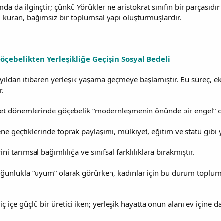
mda da ilginçtir; çünkü Yörükler ne aristokrat sınıfın bir parçasıdı
 kuran, bağımsız bir toplumsal yapı oluşturmuşlardır.
Göçebelikten Yerleşikliğe Geçişin Sosyal Bedeli
zyıldan itibaren yerleşik yaşama geçmeye başlamıştır. Bu süreç, 
r.
et dönemlerinde göçebelik “modernleşmenin önünde bir engel” o
ene geçtiklerinde toprak paylaşımı, mülkiyet, eğitim ve statü gibi yen
i tarımsal bağımlılığa ve sınıfsal farklılıklara bırakmıştır.
oğunlukla “uyum” olarak görürken, kadınlar için bu durum toplum
 içe güçlü bir üretici iken; yerleşik hayatta onun alanı ev içine da