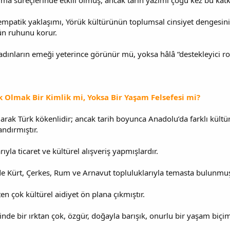
lma süreçlerinde etkili olmuş, ancak tarih yazımı çoğu kez bu katkıl
mpatik yaklaşımı, Yörük kültürünün toplumsal cinsiyet dengesini h
ün ruhunu korur.
adınların emeği yeterince görünür mü, yoksa hâlâ “destekleyici rol
ük Olmak Bir Kimlik mi, Yoksa Bir Yaşam Felsefesi mi?
larak Türk kökenlidir; ancak tarih boyunca Anadolu’da farklı kültür
andırmıştır.
rıyla ticaret ve kültürel alışveriş yapmışlardır.
rde Kürt, Çerkes, Rum ve Arnavut topluluklarıyla temasta bulunmuş
en çok kültürel aidiyet ön plana çıkmıştır.
nde bir ırktan çok, özgür, doğayla barışık, onurlu bir yaşam biçimi