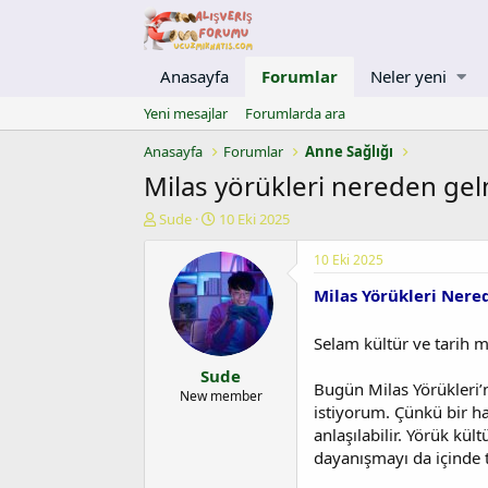
Anasayfa
Forumlar
Neler yeni
Yeni mesajlar
Forumlarda ara
Anasayfa
Forumlar
Anne Sağlığı
Milas yörükleri nereden gelm
K
B
Sude
10 Eki 2025
o
a
n
ş
10 Eki 2025
u
l
Milas Yörükleri Nered
y
a
u
n
b
g
Selam kültür ve tarih m
a
ı
Sude
ş
ç
Bugün Milas Yörükleri’ni
l
t
New member
istiyorum. Çünkü bir ha
a
a
t
r
anlaşılabilir. Yörük kü
a
i
dayanışmayı da içinde t
n
h