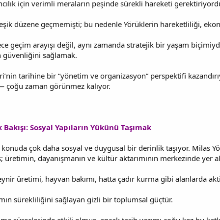
ncılık için verimli meraların peşinde sürekli hareketi gerektiriyord
leşik düzene geçmemişti; bu nedenle Yörüklerin hareketliliği, ekon
ece geçim arayışı değil, aynı zamanda stratejik bir yaşam biçimiydi: 
 güvenliğini sağlamak.
ri’nin tarihine bir “yönetim ve organizasyon” perspektifi kazandır
ı — çoğu zaman görünmez kalıyor.
k Bakışı: Sosyal Yapıların Yükünü Taşımak
u konuda çok daha sosyal ve duygusal bir derinlik taşıyor. Milas Yö
ış; üretimin, dayanışmanın ve kültür aktarımının merkezinde yer al
nir üretimi, hayvan bakımı, hatta çadır kurma gibi alanlarda akti
ın sürekliliğini sağlayan gizli bir toplumsal güçtür.