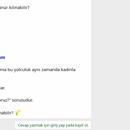
ür kılınabilir?
şüm
; ama bu yolculuk aynı zamanda kadınla
ar.
oruz?” sorusudur.
nabilir?
Cevap yazmak için giriş yap yada kayıt ol.