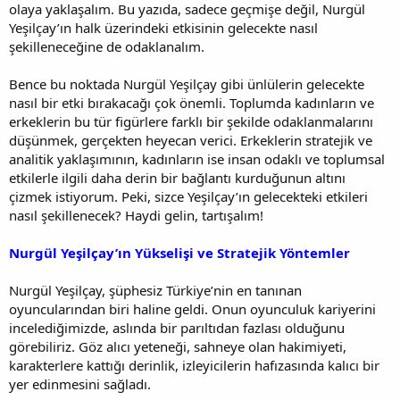
olaya yaklaşalım. Bu yazıda, sadece geçmişe değil, Nurgül
Yeşilçay’ın halk üzerindeki etkisinin gelecekte nasıl
şekilleneceğine de odaklanalım.
Bence bu noktada Nurgül Yeşilçay gibi ünlülerin gelecekte
nasıl bir etki bırakacağı çok önemli. Toplumda kadınların ve
erkeklerin bu tür figürlere farklı bir şekilde odaklanmalarını
düşünmek, gerçekten heyecan verici. Erkeklerin stratejik ve
analitik yaklaşımının, kadınların ise insan odaklı ve toplumsal
etkilerle ilgili daha derin bir bağlantı kurduğunun altını
çizmek istiyorum. Peki, sizce Yeşilçay’ın gelecekteki etkileri
nasıl şekillenecek? Haydi gelin, tartışalım!
Nurgül Yeşilçay’ın Yükselişi ve Stratejik Yöntemler
Nurgül Yeşilçay, şüphesiz Türkiye’nin en tanınan
oyuncularından biri haline geldi. Onun oyunculuk kariyerini
incelediğimizde, aslında bir parıltıdan fazlası olduğunu
görebiliriz. Göz alıcı yeteneği, sahneye olan hakimiyeti,
karakterlere kattığı derinlik, izleyicilerin hafızasında kalıcı bir
yer edinmesini sağladı.