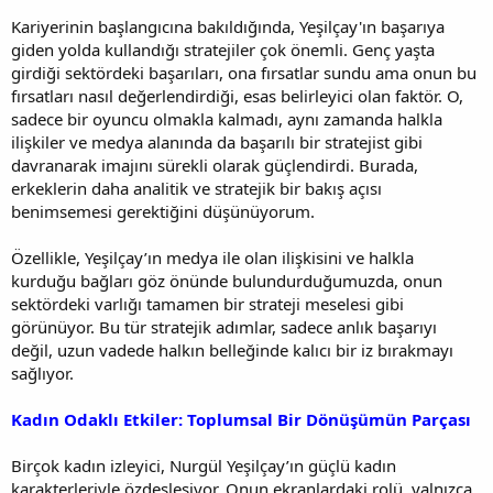
Kariyerinin başlangıcına bakıldığında, Yeşilçay'ın başarıya
giden yolda kullandığı stratejiler çok önemli. Genç yaşta
girdiği sektördeki başarıları, ona fırsatlar sundu ama onun bu
fırsatları nasıl değerlendirdiği, esas belirleyici olan faktör. O,
sadece bir oyuncu olmakla kalmadı, aynı zamanda halkla
ilişkiler ve medya alanında da başarılı bir stratejist gibi
davranarak imajını sürekli olarak güçlendirdi. Burada,
erkeklerin daha analitik ve stratejik bir bakış açısı
benimsemesi gerektiğini düşünüyorum.
Özellikle, Yeşilçay’ın medya ile olan ilişkisini ve halkla
kurduğu bağları göz önünde bulundurduğumuzda, onun
sektördeki varlığı tamamen bir strateji meselesi gibi
görünüyor. Bu tür stratejik adımlar, sadece anlık başarıyı
değil, uzun vadede halkın belleğinde kalıcı bir iz bırakmayı
sağlıyor.
Kadın Odaklı Etkiler: Toplumsal Bir Dönüşümün Parçası
Birçok kadın izleyici, Nurgül Yeşilçay’ın güçlü kadın
karakterleriyle özdeşleşiyor. Onun ekranlardaki rolü, yalnızca