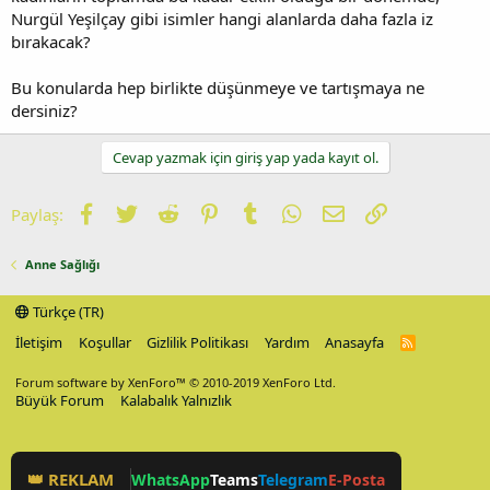
Nurgül Yeşilçay gibi isimler hangi alanlarda daha fazla iz
bırakacak?
Bu konularda hep birlikte düşünmeye ve tartışmaya ne
dersiniz?
Cevap yazmak için giriş yap yada kayıt ol.
Facebook
Twitter
Reddit
Pinterest
Tumblr
WhatsApp
E-posta
Link
Paylaş:
Anne Sağlığı
Türkçe (TR)
İletişim
Koşullar
Gizlilik Politikası
Yardım
Anasayfa
R
S
S
Forum software by XenForo™
© 2010-2019 XenForo Ltd.
Büyük Forum
Kalabalık Yalnızlık
👑 REKLAM
WhatsApp
Teams
Telegram
E-Posta