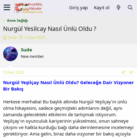
Giriş yap
Kayıt ol
Anne Sağlığı
Nurgül Yesilcay Nasıl Ünlü Oldu ?
K
B
Sude
13 Kas 2025
o
a
n
ş
Sude
u
l
New member
y
a
u
n
b
g
13 Kas 2025
#1
a
ı
ş
ç
Nurgül Yeşilçay Nasıl Ünlü Oldu? Geleceğe Dair Vizyoner
l
t
Bir Bakış
a
a
t
r
Herkese merhaba! Bu başlık altında Nurgül Yeşilçay’ın ünlü
a
i
olma hikayesini, sadece geçmişteki adımlarını değil, aynı
n
h
zamanda gelecekteki etkilerini de tartışmak istiyorum.
i
Yeşilçay’ın oyunculuk kariyerinin yükselmesi, onun sahneye
çıkışını ve halkla kurduğu bağı daha derinlemesine incelemeyi
gerektiriyor. Ama gelin, biraz daha vizyoner bir bakış açısıyla