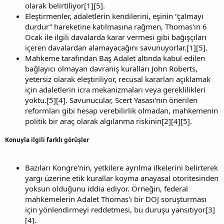
olarak belirtiliyor[1][5].
Eleştirmenler, adaletlerin kendilerini, eşinin “çalmayı
durdur” hareketine katılmasına rağmen, Thomas'ın 6
Ocak ile ilgili davalarda karar vermesi gibi bağışçıları
içeren davalardan alamayacağını savunuyorlar.[1][5].
Mahkeme tarafından Baş Adalet altında kabul edilen
bağlayıcı olmayan davranış kuralları John Roberts,
yetersiz olarak eleştiriliyor, recusal kararları açıklamak
için adaletlerin icra mekanizmaları veya gereklilikleri
yoktu.[5][4]. Savunucular, Scert Yasası'nın önerilen
reformları gibi hesap verebilirlik olmadan, mahkemenin
politik bir araç olarak algılanma riskinin[2][4][5].
Konuyla ilgili farklı görüşler
Bazıları Kongre'nin, yetkilere ayrılma ilkelerini belirterek
yargı üzerine etik kurallar koyma anayasal otoritesinden
yoksun olduğunu iddia ediyor. Örneğin, federal
mahkemelerin Adalet Thomas'ı bir DOJ soruşturması
için yönlendirmeyi reddetmesi, bu duruşu yansıtıyor[3]
[4].