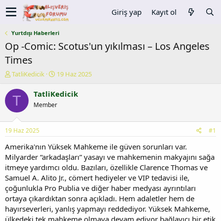
Giriş yap
Kayıt ol
Yurtdışı Haberleri
Op -Comic: Scotus'un yıkılması – Los Angeles
Times
K
B
TatliKedicik
19 Haz 2025
o
a
n
ş
TatliKedicik
T
u
l
Member
y
a
u
n
b
g
19 Haz 2025
#1
a
ı
ş
ç
Amerika'nın Yüksek Mahkeme ile güven sorunları var.
l
t
Milyarder “arkadaşları” yasayı ve mahkemenin makyajını sağa
a
a
itmeye yardımcı oldu. Bazıları, özellikle Clarence Thomas ve
t
r
Samuel A. Alito Jr., cömert hediyeler ve VIP tedavisi ile,
a
i
çoğunlukla Pro Publia ve diğer haber medyası ayrıntıları
n
h
ortaya çıkardıktan sonra açıkladı. Hem adaletler hem de
i
hayırseverleri, yanlış yapmayı reddediyor. Yüksek Mahkeme,
ülkedeki tek mahkeme olmaya devam ediyor
bağlayıcı bir etik