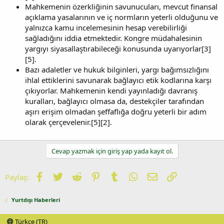
Mahkemenin özerkliğinin savunucuları, mevcut finansal
açıklama yasalarının ve iç normların yeterli olduğunu ve
yalnızca kamu incelemesinin hesap verebilirliği
sağladığını iddia etmektedir. Kongre müdahalesinin
yargıyı siyasallaştırabileceği konusunda uyarıyorlar[3]
[5].
Bazı adaletler ve hukuk bilginleri, yargı bağımsızlığını
ihlal ettiklerini savunarak bağlayıcı etik kodlarına karşı
çıkıyorlar. Mahkemenin kendi yayınladığı davranış
kuralları, bağlayıcı olmasa da, destekçiler tarafından
aşırı erişim olmadan şeffaflığa doğru yeterli bir adım
olarak çerçevelenir.[5][2].
Cevap yazmak için giriş yap yada kayıt ol.
Facebook
Twitter
Reddit
Pinterest
Tumblr
WhatsApp
E-posta
Link
Paylaş:
Yurtdışı Haberleri
Türkçe (TR)