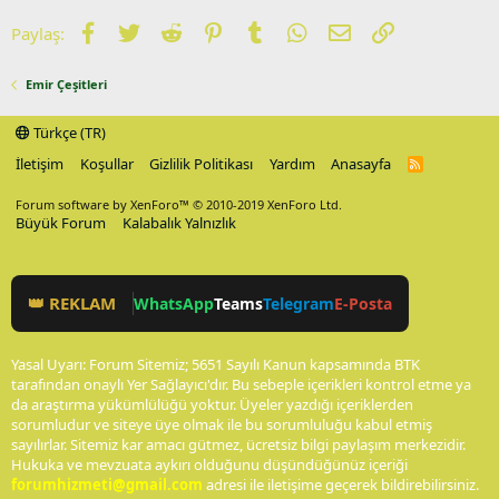
Facebook
Twitter
Reddit
Pinterest
Tumblr
WhatsApp
E-posta
Link
Paylaş:
Emir Çeşitleri
Türkçe (TR)
İletişim
Koşullar
Gizlilik Politikası
Yardım
Anasayfa
R
S
S
Forum software by XenForo™
© 2010-2019 XenForo Ltd.
Büyük Forum
Kalabalık Yalnızlık
👑 REKLAM
WhatsApp
Teams
Telegram
E-Posta
Yasal Uyarı: Forum Sitemiz; 5651 Sayılı Kanun kapsamında BTK
tarafından onaylı Yer Sağlayıcı'dır. Bu sebeple içerikleri kontrol etme ya
da araştırma yükümlülüğü yoktur. Üyeler yazdığı içeriklerden
sorumludur ve siteye üye olmak ile bu sorumluluğu kabul etmiş
sayılırlar. Sitemiz kar amacı gütmez, ücretsiz bilgi paylaşım merkezidir.
Hukuka ve mevzuata aykırı olduğunu düşündüğünüz içeriği
forumhizmeti@gmail.com
adresi ile iletişime geçerek bildirebilirsiniz.