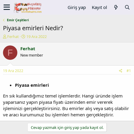
Giriş yap
Kayıt ol
Emir Çeşitleri
Piyasa emirleri Nedir?
K
B
Ferhat
19 Ara 2022
o
a
n
ş
Ferhat
F
u
l
New member
y
a
u
n
b
g
19 Ara 2022
#1
a
ı
ş
ç
Piyasa emirleri
l
t
a
a
En sık kullandığımız temel işlemlerdir. Hangi üründe işlem
t
r
a
i
yaparsanız yapın piyasa fiyatı üzerinden emir vererek
n
h
işleminizi gerçekleştirirsiniz. Bu emirler alış veya satış olabilir
i
ve aracı kurumunuz bu işlemleri hemen gerçekleştirir.
Cevap yazmak için giriş yap yada kayıt ol.