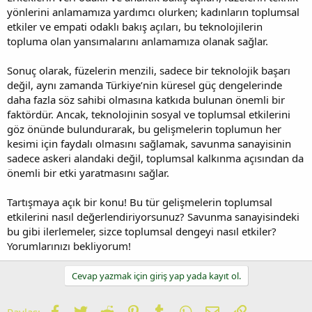
yönlerini anlamamıza yardımcı olurken; kadınların toplumsal
etkiler ve empati odaklı bakış açıları, bu teknolojilerin
topluma olan yansımalarını anlamamıza olanak sağlar.
Sonuç olarak, füzelerin menzili, sadece bir teknolojik başarı
değil, aynı zamanda Türkiye’nin küresel güç dengelerinde
daha fazla söz sahibi olmasına katkıda bulunan önemli bir
faktördür. Ancak, teknolojinin sosyal ve toplumsal etkilerini
göz önünde bulundurarak, bu gelişmelerin toplumun her
kesimi için faydalı olmasını sağlamak, savunma sanayisinin
sadece askeri alandaki değil, toplumsal kalkınma açısından da
önemli bir etki yaratmasını sağlar.
Tartışmaya açık bir konu! Bu tür gelişmelerin toplumsal
etkilerini nasıl değerlendiriyorsunuz? Savunma sanayisindeki
bu gibi ilerlemeler, sizce toplumsal dengeyi nasıl etkiler?
Yorumlarınızı bekliyorum!
Cevap yazmak için giriş yap yada kayıt ol.
Facebook
Twitter
Reddit
Pinterest
Tumblr
WhatsApp
E-posta
Link
Paylaş: