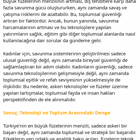
büyük füzelerinin menzilinin artması, dış tehditlere karşı daha
fazla savunma gücü oluştururken, aynı zamanda savaş ve
çatışma risklerini de azaltabilir. Bu, toplumsal güvenliği
artıran bir faktördür. Ancak, bunun yanında, savunma
harcamalarının artması ve bu teknolojilere yapılan
yatırımların sağlık, eğitim gibi diğer toplumsal alanlarda nasıl
kullanılacağına dair sorular da gündeme gelir.
Kadınlar için, savunma sistemlerinin geliştirilmesi sadece
ulusal güvenliği değil, aynı zamanda bireysel güvenliği de
sağlamlaştıran bir adım olabilir. Kadınların güvenliği, sadece
savunma teknolojilerinin gelişmesiyle değil, aynı zamanda
toplumsal eşitlik ve refah seviyesinin yükselmesiyle de
ilişkilidir. Bu nedenle, askeri teknolojiler ve füzeler üzerine
yapılan tartışmalar, toplumsal fayda ve insan hakları
perspektifinden de ele alınmalıdır.
Sonuç: Teknoloji ve Toplum Arasındaki Denge
Türkiye’nin en büyük füzelerinin menzili, sadece askeri bir
başarı değil, aynı zamanda toplumsal ve stratejik bir başarıdır.
Erkeklerin veri odaklı ve analitik bakış açıları, füzelerin teknik