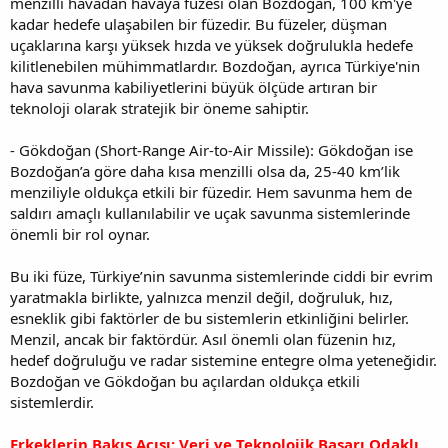
menzilli havadan havaya füzesi olan Bozdoğan, 100 km'ye
kadar hedefe ulaşabilen bir füzedir. Bu füzeler, düşman
uçaklarına karşı yüksek hızda ve yüksek doğrulukla hedefe
kilitlenebilen mühimmatlardır. Bozdoğan, ayrıca Türkiye'nin
hava savunma kabiliyetlerini büyük ölçüde artıran bir
teknoloji olarak stratejik bir öneme sahiptir.
- Gökdoğan (Short-Range Air-to-Air Missile): Gökdoğan ise
Bozdoğan’a göre daha kısa menzilli olsa da, 25-40 km’lik
menziliyle oldukça etkili bir füzedir. Hem savunma hem de
saldırı amaçlı kullanılabilir ve uçak savunma sistemlerinde
önemli bir rol oynar.
Bu iki füze, Türkiye’nin savunma sistemlerinde ciddi bir evrim
yaratmakla birlikte, yalnızca menzil değil, doğruluk, hız,
esneklik gibi faktörler de bu sistemlerin etkinliğini belirler.
Menzil, ancak bir faktördür. Asıl önemli olan füzenin hız,
hedef doğruluğu ve radar sistemine entegre olma yeteneğidir.
Bozdoğan ve Gökdoğan bu açılardan oldukça etkili
sistemlerdir.
Erkeklerin Bakış Açısı: Veri ve Teknolojik Başarı Odaklı