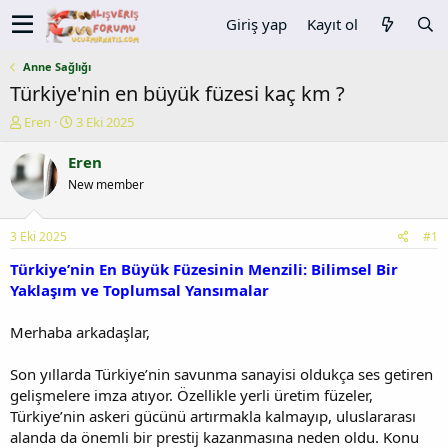
Giriş yap
Kayıt ol
Anne Sağlığı
Türkiye'nin en büyük füzesi kaç km ?
K
B
Eren
3 Eki 2025
o
a
n
ş
Eren
u
l
New member
y
a
u
n
b
g
3 Eki 2025
#1
a
ı
ş
ç
Türkiye’nin En Büyük Füzesinin Menzili: Bilimsel Bir
l
t
Yaklaşım ve Toplumsal Yansımalar
a
a
t
r
Merhaba arkadaşlar,
a
i
n
h
Son yıllarda Türkiye’nin savunma sanayisi oldukça ses getiren
i
gelişmelere imza atıyor. Özellikle yerli üretim füzeler,
Türkiye’nin askeri gücünü artırmakla kalmayıp, uluslararası
alanda da önemli bir prestij kazanmasına neden oldu. Konu