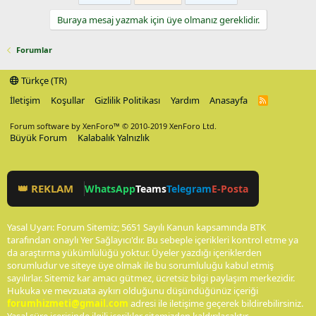
Buraya mesaj yazmak için üye olmanız gereklidir.
Forumlar
Türkçe (TR)
İletişim
Koşullar
Gizlilik Politikası
Yardım
Anasayfa
R
S
S
Forum software by XenForo™
© 2010-2019 XenForo Ltd.
Büyük Forum
Kalabalık Yalnızlık
👑 REKLAM
WhatsApp
Teams
Telegram
E-Posta
Yasal Uyarı: Forum Sitemiz; 5651 Sayılı Kanun kapsamında BTK
tarafından onaylı Yer Sağlayıcı'dır. Bu sebeple içerikleri kontrol etme ya
da araştırma yükümlülüğü yoktur. Üyeler yazdığı içeriklerden
sorumludur ve siteye üye olmak ile bu sorumluluğu kabul etmiş
sayılırlar. Sitemiz kar amacı gütmez, ücretsiz bilgi paylaşım merkezidir.
Hukuka ve mevzuata aykırı olduğunu düşündüğünüz içeriği
forumhizmeti@gmail.com
adresi ile iletişime geçerek bildirebilirsiniz.