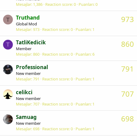
Mesajlar
1,386
Reaction score
0
Puanları
0
Truthand
973
T
Global Mod
Mesajlar
973
Reaction score
0
Puanları
1
TatliKedicik
860
T
Member
Mesajlar
860
Reaction score
0
Puanları
6
Professional
791
New member
Mesajlar
791
Reaction score
0
Puanları
1
celikci
707
New member
Mesajlar
707
Reaction score
0
Puanları
1
Samuag
698
New member
Mesajlar
698
Reaction score
0
Puanları
1