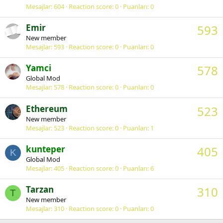
Mesajlar
604
Reaction score
0
Puanları
0
Emir
593
New member
Mesajlar
593
Reaction score
0
Puanları
0
Yamci
578
Global Mod
Mesajlar
578
Reaction score
0
Puanları
0
Ethereum
523
New member
Mesajlar
523
Reaction score
0
Puanları
1
kunteper
405
K
Global Mod
Mesajlar
405
Reaction score
0
Puanları
6
Tarzan
310
T
New member
Mesajlar
310
Reaction score
0
Puanları
0