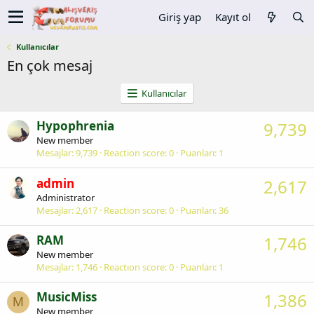
Giriş yap
Kayıt ol
Kullanıcılar
En çok mesaj
Kullanıcılar
Hypophrenia
9,739
New member
Mesajlar
9,739
Reaction score
0
Puanları
1
admin
2,617
Administrator
Mesajlar
2,617
Reaction score
0
Puanları
36
RAM
1,746
New member
Mesajlar
1,746
Reaction score
0
Puanları
1
MusicMiss
1,386
M
New member