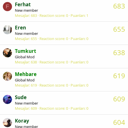
Ferhat
683
F
New member
Mesajlar
683
Reaction score
0
Puanları
1
Eren
655
New member
Mesajlar
655
Reaction score
0
Puanları
0
Tumkurt
638
Global Mod
Mesajlar
638
Reaction score
0
Puanları
0
Mehbare
619
Global Mod
Mesajlar
619
Reaction score
0
Puanları
0
Sude
609
New member
Mesajlar
609
Reaction score
0
Puanları
0
Koray
604
New member