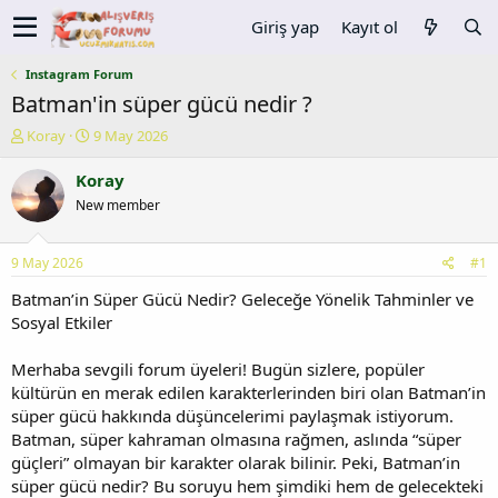
Giriş yap
Kayıt ol
Instagram Forum
Batman'in süper gücü nedir ?
K
B
Koray
9 May 2026
o
a
n
ş
Koray
u
l
New member
y
a
u
n
b
g
9 May 2026
#1
a
ı
ş
ç
Batman’in Süper Gücü Nedir? Geleceğe Yönelik Tahminler ve
l
t
Sosyal Etkiler
a
a
t
r
Merhaba sevgili forum üyeleri! Bugün sizlere, popüler
a
i
kültürün en merak edilen karakterlerinden biri olan Batman’in
n
h
süper gücü hakkında düşüncelerimi paylaşmak istiyorum.
i
Batman, süper kahraman olmasına rağmen, aslında “süper
güçleri” olmayan bir karakter olarak bilinir. Peki, Batman’in
süper gücü nedir? Bu soruyu hem şimdiki hem de gelecekteki