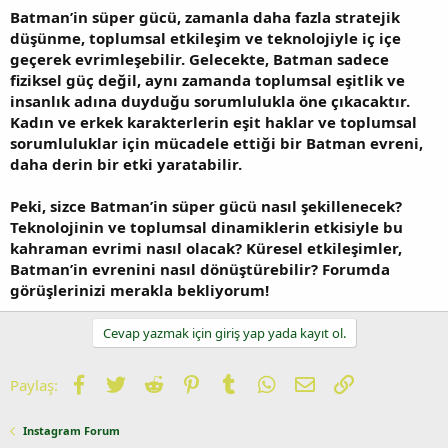
Batman’in süper gücü, zamanla daha fazla stratejik
düşünme, toplumsal etkileşim ve teknolojiyle iç içe
geçerek evrimleşebilir. Gelecekte, Batman sadece
fiziksel güç değil, aynı zamanda toplumsal eşitlik ve
insanlık adına duyduğu sorumlulukla öne çıkacaktır.
Kadın ve erkek karakterlerin eşit haklar ve toplumsal
sorumluluklar için mücadele ettiği bir Batman evreni,
daha derin bir etki yaratabilir.
Peki, sizce Batman’in süper gücü nasıl şekillenecek?
Teknolojinin ve toplumsal dinamiklerin etkisiyle bu
kahraman evrimi nasıl olacak? Küresel etkileşimler,
Batman’in evrenini nasıl dönüştürebilir? Forumda
görüşlerinizi merakla bekliyorum!
Cevap yazmak için giriş yap yada kayıt ol.
Facebook
Twitter
Reddit
Pinterest
Tumblr
WhatsApp
E-posta
Link
Paylaş:
Instagram Forum