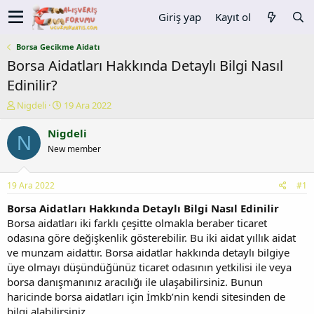
Giriş yap
Kayıt ol
Borsa Gecikme Aidatı
Borsa Aidatları Hakkında Detaylı Bilgi Nasıl
Edinilir?
K
B
Nigdeli
19 Ara 2022
o
a
n
ş
Nigdeli
N
u
l
New member
y
a
u
n
b
g
19 Ara 2022
#1
a
ı
ş
ç
Borsa Aidatları Hakkında Detaylı Bilgi Nasıl Edinilir
l
t
Borsa aidatları iki farklı çeşitte olmakla beraber ticaret
a
a
odasına göre değişkenlik gösterebilir. Bu iki aidat yıllık aidat
t
r
ve munzam aidattır. Borsa aidatlar hakkında detaylı bilgiye
a
i
üye olmayı düşündüğünüz ticaret odasının yetkilisi ile veya
n
h
borsa danışmanınız aracılığı ile ulaşabilirsiniz. Bunun
i
haricinde borsa aidatları için İmkb’nin kendi sitesinden de
bilgi alabilirsiniz.