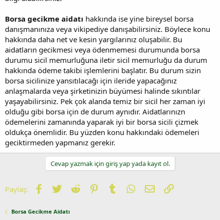
Borsa gecikme aidatı
hakkında ise yine bireysel borsa
danışmanınıza veya vikipediye danışabilirsiniz. Böylece konu
hakkında daha net ve kesin yargılarınız oluşabilir. Bu
aidatların gecikmesi veya ödenmemesi durumunda borsa
durumu sicil memurluğuna iletir sicil memurluğu da durum
hakkında ödeme takibi işlemlerini başlatır. Bu durum sizin
borsa sicilinize yansıtılacağı için ileride yapacağınız
anlaşmalarda veya şirketinizin büyümesi halinde sıkıntılar
yaşayabilirsiniz. Pek çok alanda temiz bir sicil her zaman iyi
olduğu gibi borsa için de durum aynıdır. Aidatlarınızn
ödemelerini zamanında yaparak iyi bir borsa sicili çizmek
oldukça önemlidir. Bu yüzden konu hakkındaki ödemeleri
geciktirmeden yapmanız gerekir.
Cevap yazmak için giriş yap yada kayıt ol.
Facebook
Twitter
Reddit
Pinterest
Tumblr
WhatsApp
E-posta
Link
Paylaş:
Borsa Gecikme Aidatı