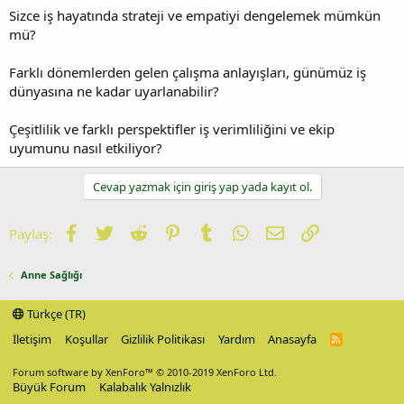
Sizce iş hayatında strateji ve empatiyi dengelemek mümkün
mü?
Farklı dönemlerden gelen çalışma anlayışları, günümüz iş
dünyasına ne kadar uyarlanabilir?
Çeşitlilik ve farklı perspektifler iş verimliliğini ve ekip
uyumunu nasıl etkiliyor?
Cevap yazmak için giriş yap yada kayıt ol.
Facebook
Twitter
Reddit
Pinterest
Tumblr
WhatsApp
E-posta
Link
Paylaş:
Anne Sağlığı
Türkçe (TR)
İletişim
Koşullar
Gizlilik Politikası
Yardım
Anasayfa
R
S
S
Forum software by XenForo™
© 2010-2019 XenForo Ltd.
Büyük Forum
Kalabalık Yalnızlık