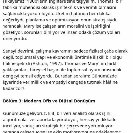
Hikâyemizi 1800’lerin İngiltere’sine taşıyalım. Thomas, bir
fabrika mühendisi olarak işin teknik ve verimli olmasını
sağlamakla yükümlüydü. Üretim hattında her dakika
değerliydi; planlama ve optimizasyon onun stratejisiydi.
Yanındaki Mary ise çalışanların moralini ve işbirliğini
gözetiyor, sorunları dinliyor ve insan odaklı çözüm yolları
öneriyordu.
Sanayi devrimi, çalışma kavramını sadece fiziksel çaba olarak
değil, toplumsal yapı ve ekonomik üretimle ilişkili bir olgu
hâline getirdi (Ashton, 1997). Thomas ve Mary’nin farklı
yaklaşımları, bireysel başarı ile toplumsal uyum arasındaki
dengeyi temsil ediyordu. Buradan soralım: Günümüzde
işyerinde verimlilik ve empatiyi dengede tutmak hâlâ ne
kadar zor?
Bölüm 3: Modern Ofis ve Dijital Dönüşüm
Günümüze geliyoruz. Elif, bir veri analisti olarak işini
algoritmalar ve raporlarla yürütüyor; her sayıyı dikkatle
inceliyor, sonuçları stratejik bir çerçevede yorumluyor.
Yanında çalışan Ayşe ise ekip motivasyonuna odaklanıyor;