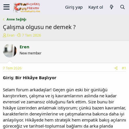
Giriş yap
Kayıt ol
Anne Sağlığı
Çalışma olgusu ne demek ?
K
B
Eren
7 Tem 2026
o
a
n
ş
Eren
u
l
New member
y
a
u
n
b
g
7 Tem 2026
#1
a
ı
ş
ç
Giriş: Bir Hikâye Başlıyor
l
t
a
a
Selam forum arkadaşlar! Geçen gün eski bir günlüğü
t
r
karıştırırken, çalışma ve iş kavramlarının aslında ne kadar
a
i
evrensel ve zamansız olduğunu fark ettim. Size bunu bir
n
h
hikâye üzerinden anlatmak istiyorum; çünkü bazen kavramlar,
i
karakterlerin deneyimlerine ve çatışmalarına bakınca daha iyi
anlaşılıyor. Hikâyede hem stratejik hem empatik bakış açılarını
göreceğiz ve tarihsel-toplumsal bağlamı da arka planda