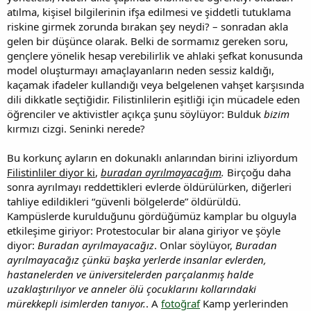
atılma, kişisel bilgilerinin ifşa edilmesi ve şiddetli tutuklama
riskine girmek zorunda bırakan şey neydi? – sonradan akla
gelen bir düşünce olarak. Belki de sormamız gereken soru,
gençlere yönelik hesap verebilirlik ve ahlaki şefkat konusunda
model oluşturmayı amaçlayanların neden sessiz kaldığı,
kaçamak ifadeler kullandığı veya belgelenen vahşet karşısında
dili dikkatle seçtiğidir. Filistinlilerin eşitliği için mücadele eden
öğrenciler ve aktivistler açıkça şunu söylüyor: Bulduk
bizim
kırmızı cizgi. Seninki nerede?
Bu korkunç ayların en dokunaklı anlarından birini izliyordum
Filistinliler diyor ki
,
buradan ayrılmayacağım
.
Birçoğu daha
sonra ayrılmayı reddettikleri evlerde öldürülürken, diğerleri
tahliye edildikleri “güvenli bölgelerde” öldürüldü.
Kampüslerde kurulduğunu gördüğümüz kamplar bu olguyla
etkileşime giriyor: Protestocular bir alana giriyor ve şöyle
diyor:
Buradan ayrılmayacağız
. Onlar söylüyor,
Buradan
ayrılmayacağız çünkü başka yerlerde insanlar evlerden,
hastanelerden ve üniversitelerden parçalanmış halde
uzaklaştırılıyor ve anneler ölü çocuklarını kollarındaki
mürekkepli isimlerden tanıyor.
. A
fotoğraf
Kamp yerlerinden