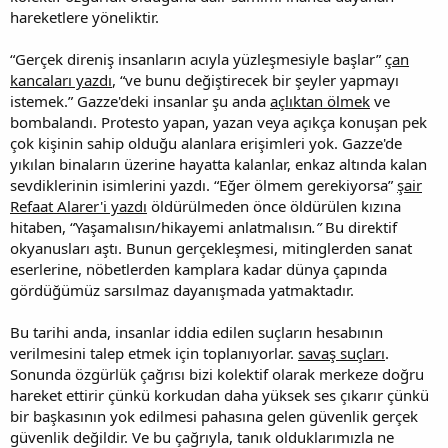
hareketlere yöneliktir.
“Gerçek direniş insanların acıyla yüzleşmesiyle başlar”
çan
kancaları yazdı
, “ve bunu değiştirecek bir şeyler yapmayı
istemek.” Gazze'deki insanlar şu anda
açlıktan ölmek
ve
bombalandı. Protesto yapan, yazan veya açıkça konuşan pek
çok kişinin sahip olduğu alanlara erişimleri yok. Gazze'de
yıkılan binaların üzerine hayatta kalanlar, enkaz altında kalan
sevdiklerinin isimlerini yazdı. “Eğer ölmem gerekiyorsa”
şair
Refaat Alarer'i yazdı
öldürülmeden önce öldürülen kızına
hitaben, “Yaşamalısın/hikayemi anlatmalısın
.”
Bu direktif
okyanusları aştı. Bunun gerçekleşmesi, mitinglerden sanat
eserlerine, nöbetlerden kamplara kadar dünya çapında
gördüğümüz sarsılmaz dayanışmada yatmaktadır.
Bu tarihi anda, insanlar iddia edilen suçların hesabının
verilmesini talep etmek için toplanıyorlar.
savaş suçları
.
Sonunda özgürlük çağrısı bizi kolektif olarak merkeze doğru
hareket ettirir çünkü korkudan daha yüksek ses çıkarır çünkü
bir başkasının yok edilmesi pahasına gelen güvenlik gerçek
güvenlik değildir. Ve bu çağrıyla, tanık olduklarımızla ne