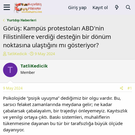
Giriş yap
Kayıt ol
Yurtdışı Haberleri
Görüş: Kampüs protestoları ABD'nin
Filistinlilere verdiği desteğin bir dönüm
noktasına ulaştığını mı gösteriyor?
K
B
TatliKedicik
9 May 2024
o
a
n
ş
TatliKedicik
T
u
l
Member
y
a
u
n
b
g
9 May 2024
#1
a
ı
ş
ç
Psikolojide “psişik uyuşma” dediğimiz bir olgu vardır. Bu,
l
t
sarsıcı felaket zamanlarında meydana gelir; ne kadar
a
a
çabalarsak çabalayalım, bir trajediyi önleyemeyiz. Kayıtsızlık
t
r
ve yenilgi ortaya çıktı. Baskı sistemleri, muhaliflerin
a
i
tükenmesine dayanan bu tür bir tarafsızlığa büyük ölçüde
n
h
dayanıyor.
i