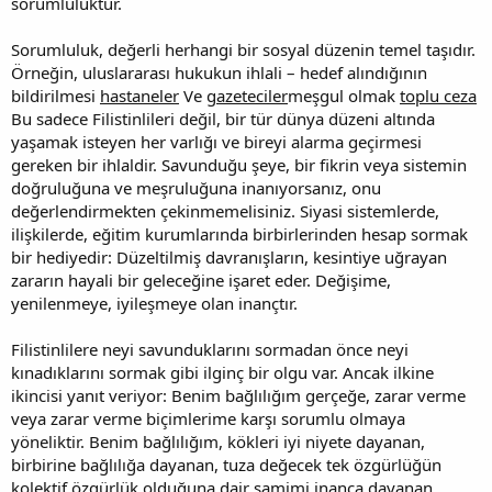
sorumluluktur.
Sorumluluk, değerli herhangi bir sosyal düzenin temel taşıdır.
Örneğin, uluslararası hukukun ihlali – hedef alındığının
bildirilmesi
hastaneler
Ve
gazeteciler
meşgul olmak
toplu ceza
Bu sadece Filistinlileri değil, bir tür dünya düzeni altında
yaşamak isteyen her varlığı ve bireyi alarma geçirmesi
gereken bir ihlaldir. Savunduğu şeye, bir fikrin veya sistemin
doğruluğuna ve meşruluğuna inanıyorsanız, onu
değerlendirmekten çekinmemelisiniz. Siyasi sistemlerde,
ilişkilerde, eğitim kurumlarında birbirlerinden hesap sormak
bir hediyedir: Düzeltilmiş davranışların, kesintiye uğrayan
zararın hayali bir geleceğine işaret eder. Değişime,
yenilenmeye, iyileşmeye olan inançtır.
Filistinlilere neyi savunduklarını sormadan önce neyi
kınadıklarını sormak gibi ilginç bir olgu var. Ancak ilkine
ikincisi yanıt veriyor: Benim bağlılığım gerçeğe, zarar verme
veya zarar verme biçimlerime karşı sorumlu olmaya
yöneliktir. Benim bağlılığım, kökleri iyi niyete dayanan,
birbirine bağlılığa dayanan, tuza değecek tek özgürlüğün
kolektif özgürlük olduğuna dair samimi inanca dayanan