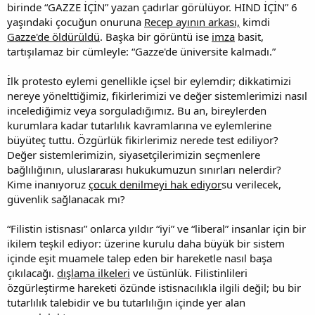
birinde “GAZZE İÇİN” yazan çadırlar görülüyor. HIND İÇİN” 6
yaşındaki çocuğun onuruna
Recep ayının arkası,
kimdi
Gazze'de öldürüldü
. Başka bir görüntü ise
imza
basit,
tartışılamaz bir cümleyle: “Gazze'de üniversite kalmadı.”
İlk protesto eylemi genellikle içsel bir eylemdir; dikkatimizi
nereye yönelttiğimiz, fikirlerimizi ve değer sistemlerimizi nasıl
incelediğimiz veya sorguladığımız. Bu an, bireylerden
kurumlara kadar tutarlılık kavramlarına ve eylemlerine
büyüteç tuttu. Özgürlük fikirlerimiz nerede test ediliyor?
Değer sistemlerimizin, siyasetçilerimizin seçmenlere
bağlılığının, uluslararası hukukumuzun sınırları nelerdir?
Kime inanıyoruz
çocuk denilmeyi hak ediyor
su verilecek,
güvenlik sağlanacak mı?
“Filistin istisnası” onlarca yıldır “iyi” ve “liberal” insanlar için bir
ikilem teşkil ediyor: üzerine kurulu daha büyük bir sistem
içinde eşit muamele talep eden bir hareketle nasıl başa
çıkılacağı.
dışlama ilkeleri
ve üstünlük. Filistinlileri
özgürleştirme hareketi özünde istisnacılıkla ilgili değil; bu bir
tutarlılık talebidir ve bu tutarlılığın içinde yer alan