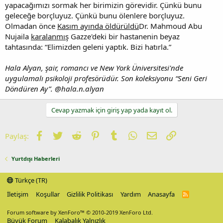
yapacağımızı sormak her birimizin görevidir. Çünkü bunu
geleceğe borçluyuz. Çünkü bunu ölenlere borçluyuz.
Olmadan önce
Kasım ayında öldürüldü
Dr. Mahmoud Abu
Nujaila
karalanmış
Gazze'deki bir hastanenin beyaz
tahtasında: “Elimizden geleni yaptık. Bizi hatırla.”
Hala Alyan, şair, romancı ve New York Üniversitesi'nde
uygulamalı psikoloji profesörüdür. Son koleksiyonu “Seni Geri
Döndüren Ay”. @hala.n.alyan
Cevap yazmak için giriş yap yada kayıt ol.
Facebook
Twitter
Reddit
Pinterest
Tumblr
WhatsApp
E-posta
Link
Paylaş:
Yurtdışı Haberleri
Türkçe (TR)
İletişim
Koşullar
Gizlilik Politikası
Yardım
Anasayfa
R
S
S
Forum software by XenForo™
© 2010-2019 XenForo Ltd.
Büyük Forum
Kalabalık Yalnızlık