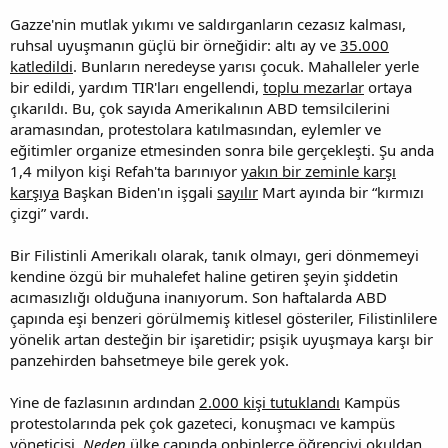
Gazze'nin mutlak yıkımı ve saldırganların cezasız kalması,
ruhsal uyuşmanın güçlü bir örneğidir: altı ay ve
35.000
katledildi
. Bunların neredeyse yarısı çocuk. Mahalleler yerle
bir edildi, yardım TIR'ları engellendi,
toplu mezarlar
ortaya
çıkarıldı. Bu, çok sayıda Amerikalının ABD temsilcilerini
aramasından, protestolara katılmasından, eylemler ve
eğitimler organize etmesinden sonra bile gerçekleşti. Şu anda
1,4 milyon kişi Refah'ta barınıyor
yakın bir zeminle karşı
karşıya
Başkan Biden'ın işgali
sayılır
Mart ayında bir “kırmızı
çizgi” vardı.
Bir Filistinli Amerikalı olarak, tanık olmayı, geri dönmemeyi
kendine özgü bir muhalefet haline getiren şeyin şiddetin
acımasızlığı olduğuna inanıyorum. Son haftalarda ABD
çapında eşi benzeri görülmemiş kitlesel gösteriler, Filistinlilere
yönelik artan desteğin bir işaretidir; psişik uyuşmaya karşı bir
panzehirden bahsetmeye bile gerek yok.
Yine de fazlasının ardından
2.000 kişi tutuklandı
Kampüs
protestolarında pek çok gazeteci, konuşmacı ve kampüs
yöneticisi,
Neden
ülke çapında onbinlerce öğrenciyi okuldan