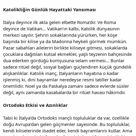
Katolikliğin Günlük Hayattaki Yansıması
İtalya deyince ilk akla gelen elbette Roma’dır. Ve Roma
deyince de Vatikan… Vatikan’ın kalbi, Katolik dünyasının
merkezi sayılır. Şehrin sokaklarında yürürken, her köşe
başında bir kilise ya da Madonna heykeli görmek mümkün.
Pazar sabahları ailelerin birlikte kiliseye gitmesi, sokaklarda
çocuklara dağıtılan kutsal ekmekler, yaşlı teyzenin bahçesinde
dua ederken gördüğü komşusuna selam vermesi… Bunlar
sadece ritüel değil, sosyal bağları güçlendiren küçük gündelik
alışkanlıklar. Katolik inanç, İtalyanların hayatına o kadar
işlenmiş ki, dini bayramlar neredeyse resmi tatiller kadar
önemlidir. Noel ya da Paskalya zamanı sadece evlerde süsler
değil, aynı zamanda kasabalarda bir ritüel havası hâkimdir.
Ortodoks Etkisi ve Azınlıklar
Tabii ki İtalya’da Ortodoks inançlı topluluklar da var, özellikle
doğu Avrupa’dan gelen göçmenler sayesinde. Bu topluluklar,
kendi kiliselerinde ibadet eder, kendi bayramlarını kutlar. Ama