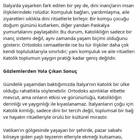
İtalya’da yaşarken fark edilen bir şey de, dini inançların insan
ilişkilerindeki rolüdür. Komşuluk bağları, yardımlaşma, aile
ziyaretleri sıklıkla dini ritüellerle birleşir. Bir komşu çocuğu
doğum gününü kutlarken, diğer yandan Paskalya
yumurtalarını paylaşabilir. Bu durum, Katolikliğin sadece bir
inanç sistemi değil, aynı zamanda yaşam biçimi olduğunu
gösterir. Ortodoks cemaatlerde ise bu tür ilişkiler daha çok
kendi topluluklarıyla sınırlıdır; yani komşuluk ve aile ritüelleri
Katolik toplumun yaygın pratiği kadar geniş değildir.
Gözlemlerden Yola Çıkan Sonuç
Gündelik yaşamdan baktığımızda İtalya’nın Katolik bir ülke
olduğu rahatlıkla söylenebilir. Ortodoks azınlıklar elbette
mevcut, ama onların etkisi ve görünürlüğü, Katolikliğin
derinliği ve yaygınlığı ile kıyaslanamaz. İtalyanların çoğu için
Katolik kimliği, sadece dini bir tercih değil, toplumsal bir bağ
ve hayatın ritüelleriyle örülü bir kültürel mirastır.
Vatikan’ın gölgesinde yaşayan bir şehirde, pazar sabahı
kiliseye giden yaşlı teyzenin elleriyle ekmeği kutsaması,