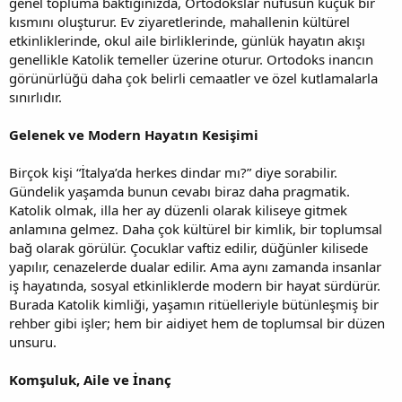
genel topluma baktığınızda, Ortodokslar nüfusun küçük bir
kısmını oluşturur. Ev ziyaretlerinde, mahallenin kültürel
etkinliklerinde, okul aile birliklerinde, günlük hayatın akışı
genellikle Katolik temeller üzerine oturur. Ortodoks inancın
görünürlüğü daha çok belirli cemaatler ve özel kutlamalarla
sınırlıdır.
Gelenek ve Modern Hayatın Kesişimi
Birçok kişi “İtalya’da herkes dindar mı?” diye sorabilir.
Gündelik yaşamda bunun cevabı biraz daha pragmatik.
Katolik olmak, illa her ay düzenli olarak kiliseye gitmek
anlamına gelmez. Daha çok kültürel bir kimlik, bir toplumsal
bağ olarak görülür. Çocuklar vaftiz edilir, düğünler kilisede
yapılır, cenazelerde dualar edilir. Ama aynı zamanda insanlar
iş hayatında, sosyal etkinliklerde modern bir hayat sürdürür.
Burada Katolik kimliği, yaşamın ritüelleriyle bütünleşmiş bir
rehber gibi işler; hem bir aidiyet hem de toplumsal bir düzen
unsuru.
Komşuluk, Aile ve İnanç