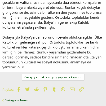
çocukların vaftiz sırasında heyecanla dua etmesi, komşuların
birbirini bayramlarda ziyaret etmesi… Bunlar küçük detaylar
gibi görünse de, aslında bir ülkenin dini yapısını ve toplumsal
kimliğini en net şekilde gösterir. Ortodoks topluluklar kendi
dünyalarını yaşasalar da, İtalya’nın genel akışı Katolik
kültürün etrafında şekillenmiştir.
Dolayısıyla İtalya’ya dair sorunun cevabı oldukça açıktır: Ülke
Katolik bir geleneğe sahiptir. Ortodoks topluluklar ise farklı
kültürel renkler katarak çeşitlilik oluşturur ama ülkenin dini
kimliğini belirlemez. Günlük yaşamdan gözlemlerle bu
gerçeği görmek, sadece bir dini sınıflandırmadan öte, İtalyan
toplumunun kültürel ve sosyal dokusunu anlamaya da
yardımcı olur.
Cevap yazmak için giriş yap yada kayıt ol.
Facebook
Twitter
Reddit
Pinterest
Tumblr
WhatsApp
E-posta
Link
Paylaş:
Instagram Forum