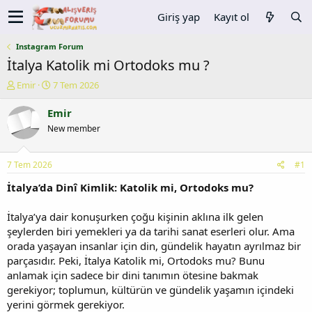
Giriş yap
Kayıt ol
Instagram Forum
İtalya Katolik mi Ortodoks mu ?
K
B
Emir
7 Tem 2026
o
a
n
ş
Emir
u
l
New member
y
a
u
n
b
g
7 Tem 2026
#1
a
ı
ş
ç
İtalya’da Dinî Kimlik: Katolik mi, Ortodoks mu?
l
t
a
a
İtalya’ya dair konuşurken çoğu kişinin aklına ilk gelen
t
r
şeylerden biri yemekleri ya da tarihi sanat eserleri olur. Ama
a
i
orada yaşayan insanlar için din, gündelik hayatın ayrılmaz bir
n
h
parçasıdır. Peki, İtalya Katolik mi, Ortodoks mu? Bunu
i
anlamak için sadece bir dini tanımın ötesine bakmak
gerekiyor; toplumun, kültürün ve gündelik yaşamın içindeki
yerini görmek gerekiyor.