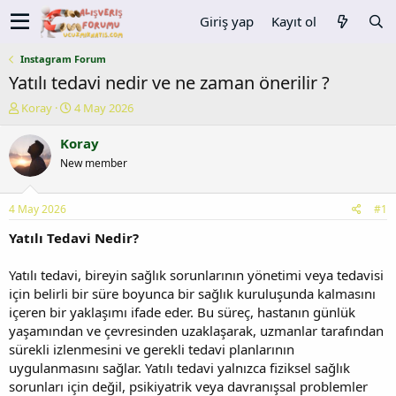
Giriş yap
Kayıt ol
Instagram Forum
Yatılı tedavi nedir ve ne zaman önerilir ?
K
B
Koray
4 May 2026
o
a
n
ş
Koray
u
l
New member
y
a
u
n
b
g
4 May 2026
#1
a
ı
ş
ç
Yatılı Tedavi Nedir?
l
t
a
a
Yatılı tedavi, bireyin sağlık sorunlarının yönetimi veya tedavisi
t
r
için belirli bir süre boyunca bir sağlık kuruluşunda kalmasını
a
i
içeren bir yaklaşımı ifade eder. Bu süreç, hastanın günlük
n
h
yaşamından ve çevresinden uzaklaşarak, uzmanlar tarafından
i
sürekli izlenmesini ve gerekli tedavi planlarının
uygulanmasını sağlar. Yatılı tedavi yalnızca fiziksel sağlık
sorunları için değil, psikiyatrik veya davranışsal problemler