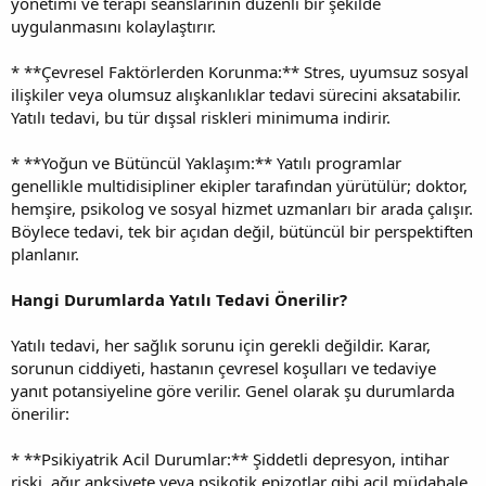
yönetimi ve terapi seanslarının düzenli bir şekilde
uygulanmasını kolaylaştırır.
* **Çevresel Faktörlerden Korunma:** Stres, uyumsuz sosyal
ilişkiler veya olumsuz alışkanlıklar tedavi sürecini aksatabilir.
Yatılı tedavi, bu tür dışsal riskleri minimuma indirir.
* **Yoğun ve Bütüncül Yaklaşım:** Yatılı programlar
genellikle multidisipliner ekipler tarafından yürütülür; doktor,
hemşire, psikolog ve sosyal hizmet uzmanları bir arada çalışır.
Böylece tedavi, tek bir açıdan değil, bütüncül bir perspektiften
planlanır.
Hangi Durumlarda Yatılı Tedavi Önerilir?
Yatılı tedavi, her sağlık sorunu için gerekli değildir. Karar,
sorunun ciddiyeti, hastanın çevresel koşulları ve tedaviye
yanıt potansiyeline göre verilir. Genel olarak şu durumlarda
önerilir:
* **Psikiyatrik Acil Durumlar:** Şiddetli depresyon, intihar
riski, ağır anksiyete veya psikotik epizotlar gibi acil müdahale