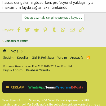
hassas dengelerini gözetirken, profesyonel yaklaşımıyla
maksimum fayda sağlamak mümkündür.
Cevap yazmak için giriş yap yada kayıt ol.
Facebook
Twitter
Reddit
Pinterest
Tumblr
WhatsApp
E-posta
Link
Paylaş:
Instagram Forum
Türkçe (TR)
İletişim
Koşullar
Gizlilik Politikası
Yardım
Anasayfa
R
S
S
Forum software by XenForo™
© 2010-2019 XenForo Ltd.
Büyük Forum
Kalabalık Yalnızlık
👑 REKLAM
WhatsApp
Teams
Telegram
E-Posta
Yasal Uyarı: Forum Sitemiz; 5651 Sayılı Kanun kapsamında BTK
tarafından onaylı Yer Sağlayıcı'dır. Bu sebeple içerikleri kontrol etme ya